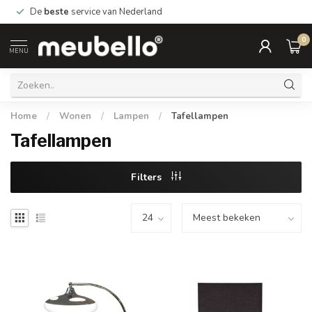
De
beste
service van Nederland
0
MENU
Home
/
Wonen
/
Lampen
/
Tafellampen
Tafellampen
Filters