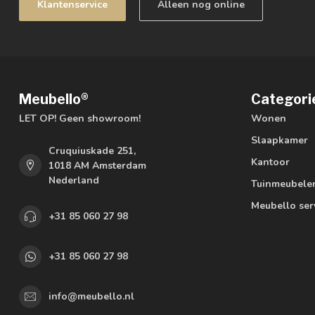
Klantenservice
Alleen nog online
Meubello®
Categori
LET OP! Geen showroom!
Wonen
Slaapkamer
Cruquiuskade 251,
Kantoor
1018 AM Amsterdam
Nederland
Tuinmeubele
Meubello ser
+31 85 060 27 98
+31 85 060 27 98
info@meubello.nl