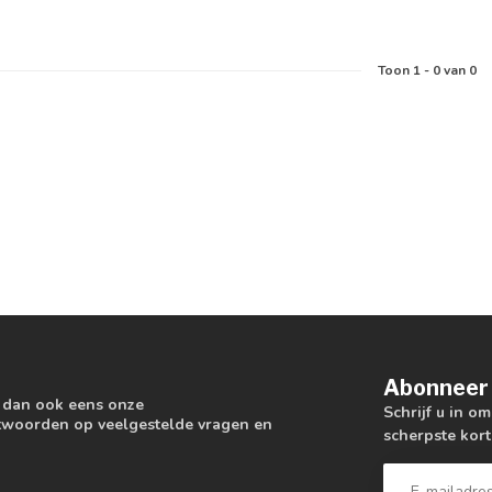
Toon
1
-
0
van 0
Abonneer 
k dan ook eens onze
Schrijf u in o
antwoorden op veelgestelde vragen en
scherpste kort