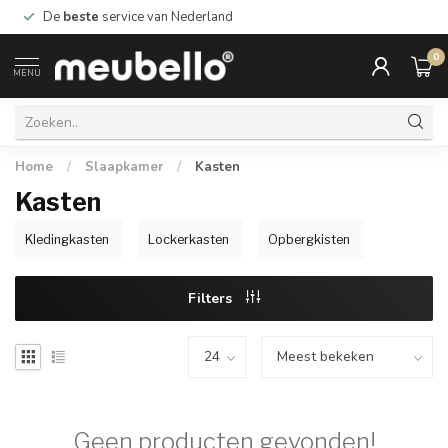
De
beste
service van Nederland
0
MENU
Home
/
Slaapkamer
/
Kasten
Kasten
Kledingkasten
Lockerkasten
Opbergkisten
Filters
Geen producten gevonden!