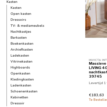
Kasten
Kasten
Open kasten
Dressoirs
TV- & mediameubels
Nachtkastjes
Barkasten
Boekenkasten
Archiefkasten
Ladekasten
INVICTA IN
Vitrinekasten
Massieve 
Highboards
LIVING 4
nachtkast
Openkasten
39745
Kledingkasten
Levertijd 1
Ladenkasten
Schoenenkasten
€183,63
Kabinetten
Te Bestelle
Dressoir