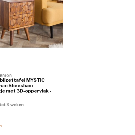
TERIOR
bijzettafel MYSTIC
0cm Sheesham
je met 3D-oppervlak -
 tot 3 weken
n