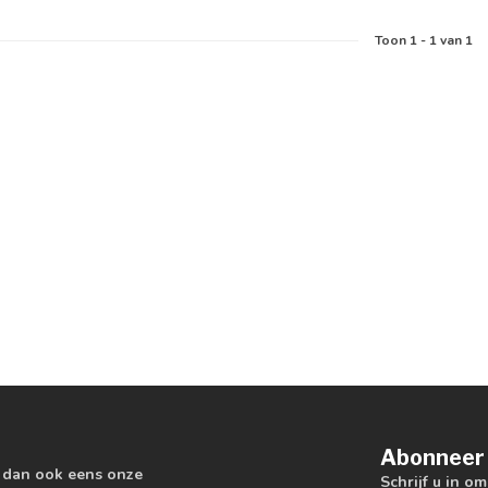
Toon
1
-
1
van 1
Abonneer 
k dan ook eens onze
Schrijf u in o