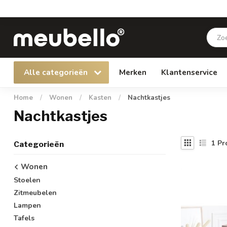
Alle categorieën
Merken
Klantenservice
Home
/
Wonen
/
Kasten
/
Nachtkastjes
Nachtkastjes
1
Pr
Categorieën
Wonen
Stoelen
Zitmeubelen
Lampen
Tafels