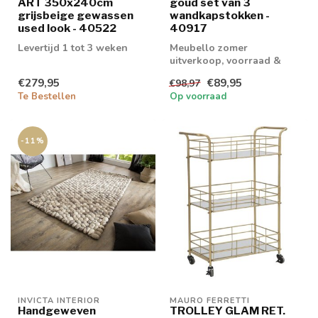
ART 350x240cm
goud set van 3
grijsbeige gewassen
wandkapstokken -
used look - 40522
40917
Levertijd 1 tot 3 weken
Meubello zomer
uitverkoop, voorraad &
retouren tot 20% korting
€279,95
€89,95
€98,97
levertijd 1/2 wek...
Te Bestellen
Op voorraad
-11%
INVICTA INTERIOR
MAURO FERRETTI
Handgeweven
TROLLEY GLAM RET.