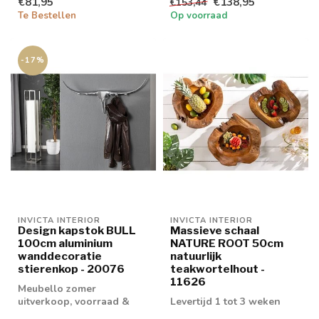
€81,95
€138,95
€153,44
Te Bestellen
Op voorraad
-17%
INVICTA INTERIOR
INVICTA INTERIOR
Design kapstok BULL
Massieve schaal
100cm aluminium
NATURE ROOT 50cm
wanddecoratie
natuurlijk
stierenkop - 20076
teakwortelhout -
11626
Meubello zomer
uitverkoop, voorraad &
Levertijd 1 tot 3 weken
retouren tot 20% korting