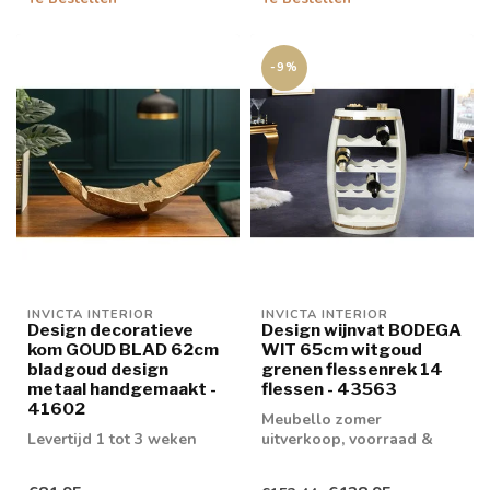
-9%
INVICTA INTERIOR
INVICTA INTERIOR
Design decoratieve
Design wijnvat BODEGA
kom GOUD BLAD 62cm
WIT 65cm witgoud
bladgoud design
grenen flessenrek 14
metaal handgemaakt -
flessen - 43563
41602
Meubello zomer
Levertijd 1 tot 3 weken
uitverkoop, voorraad &
retouren tot 20% korting
levertijd 1/2 wek...