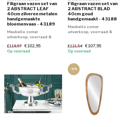
Filigraan vazen set van
Filigraan vazen set van
2 ABSTRACT LEAF
2 ABSTRACT BLAD
40cm zilveren metalen
40cm goud
handgemaakte
handgemaakt - 43188
bloemenvaas - 43189
Meubello zomer
Meubello zomer
uitverkoop, voorraad &
uitverkoop, voorraad &
retouren tot 20% korting
retouren tot 20% korting
levertijd 1/2 wek...
€102,95
€107,95
€119,97
€121,54
levertijd 1/2 wek...
Op voorraad
Op voorraad
-6%