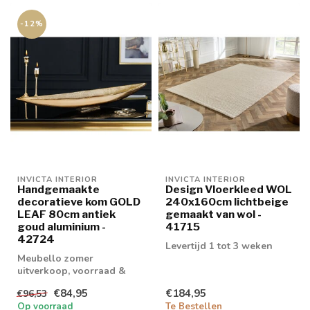
-12%
INVICTA INTERIOR
INVICTA INTERIOR
Handgemaakte
Design Vloerkleed WOL
decoratieve kom GOLD
240x160cm lichtbeige
LEAF 80cm antiek
gemaakt van wol -
goud aluminium -
41715
42724
Levertijd 1 tot 3 weken
Meubello zomer
uitverkoop, voorraad &
retouren tot 20% korting
€84,95
€184,95
€96,53
levertijd 1/2 wek...
Op voorraad
Te Bestellen