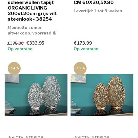
scheerwollen tapijt
CM 60X30,5X80
ORGANIC LIVING
Levertijd: 1 tot 3 weken
200x120cm grijs vilt
steenlook - 38254
Meubello zomer
uitverkoop, voorraad &
retouren tot 20% korting
€333,95
€173,99
€375,06
levertijd 1/2 wek...
Op voorraad
Op voorraad
-14%
-11%
INVICTA INTERIOR
INVICTA INTERIOR