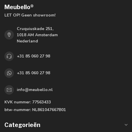
Meubello®
LET OP! Geen showroom!
Cruquiuskade 251,
1018 AM Amsterdam
Nederland
+31 85 060 27 98
+31 85 060 27 98
info@meubello.nl
KVK nummer:
77563433
btw-nummer:
NL861047667B01
Categorieën