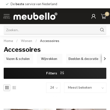
De
beste
service van Nederland
0
MENU
Home
/
Wonen
/
Accessoires
Accessoires
Vazen & schalen
Wijnrekken
Beelden & decoratie
Filters