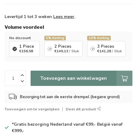
Levertijd 1 tot 3 weken
Lees meer
.
Volume voordeel
No discount
5%
Korting
10%
Korting
1 Piece
2 Pieces
3 Pieces
€156,98
€149,13
/ Stuk
€141,28
/ Stuk
Toevoegen aan winkelwagen
Bezorging tot aan de eerste drempel (begane grond)
Toevoegen om te vergelijken
Deel dit product
*Gratis
bezorging Nederland vanaf €99.- België vanaf
€999,-