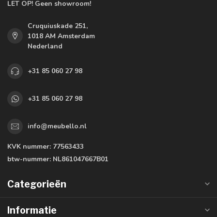
LET OP! Geen showroom!
Cruquiuskade 251,
1018 AM Amsterdam
Nederland
+31 85 060 27 98
+31 85 060 27 98
info@meubello.nl
KVK nummer:
77563433
btw-nummer:
NL861047667B01
Categorieën
Informatie