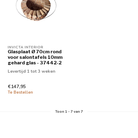
INVICTA INTERIOR
Glasplaat Ø 70cm rond
voor salontafels 10mm
gehard glas - 37442-2
Levertijd 1 tot 3 weken
€147,95
Te Bestellen
Toon
1
-
7
van 7