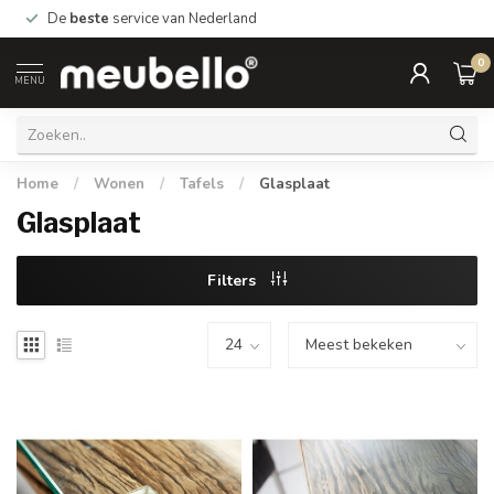
*Gratis
bezorging Nederland vanaf €99.- België vanaf €999,-
0
MENU
Home
/
Wonen
/
Tafels
/
Glasplaat
Glasplaat
Filters