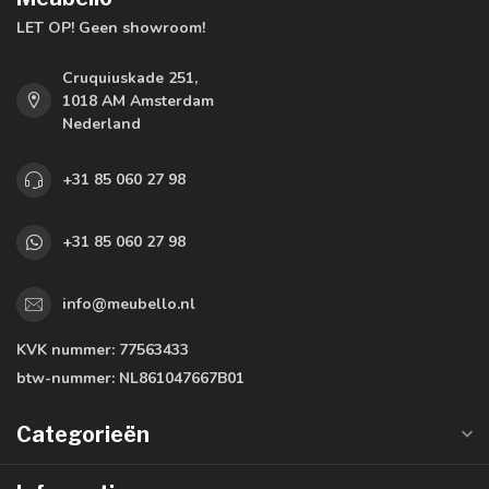
LET OP! Geen showroom!
Cruquiuskade 251,
1018 AM Amsterdam
Nederland
+31 85 060 27 98
+31 85 060 27 98
info@meubello.nl
KVK nummer:
77563433
btw-nummer:
NL861047667B01
Categorieën