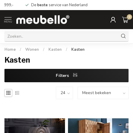
De
beste
service van Nederland
0
MENU
Home
/
Wonen
/
Kasten
/
Kasten
Kasten
Filters