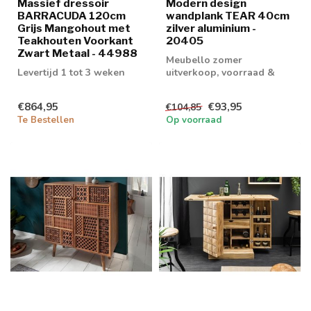
Massief dressoir
Modern design
BARRACUDA 120cm
wandplank TEAR 40cm
Grijs Mangohout met
zilver aluminium -
Teakhouten Voorkant
20405
Zwart Metaal - 44988
Meubello zomer
Levertijd 1 tot 3 weken
uitverkoop, voorraad &
retouren tot 20% korting
levertijd 1/2 wek...
€864,95
€93,95
€104,85
Te Bestellen
Op voorraad