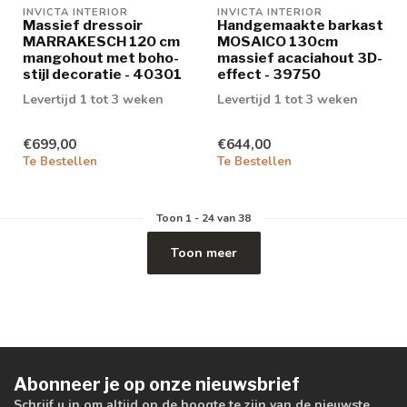
INVICTA INTERIOR
INVICTA INTERIOR
Massief dressoir
Handgemaakte barkast
MARRAKESCH 120 cm
MOSAICO 130cm
mangohout met boho-
massief acaciahout 3D-
stijl decoratie - 40301
effect - 39750
Levertijd 1 tot 3 weken
Levertijd 1 tot 3 weken
€699,00
€644,00
Te Bestellen
Te Bestellen
Toon
1
-
24
van 38
Toon meer
Abonneer je op onze nieuwsbrief
Schrijf u in om altijd op de hoogte te zijn van de nieuwste