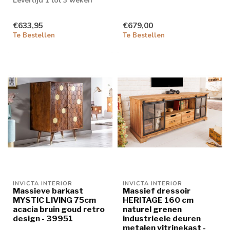
Levertijd 1 tot 3 weken
€633,95
€679,00
Te Bestellen
Te Bestellen
INVICTA INTERIOR
INVICTA INTERIOR
Massieve barkast
Massief dressoir
MYSTIC LIVING 75cm
HERITAGE 160 cm
acacia bruin goud retro
naturel grenen
design - 39951
industrieele deuren
metalen vitrinekast -