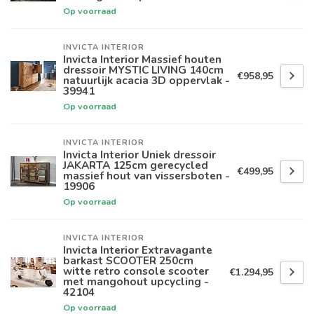
Op voorraad
INVICTA INTERIOR
Invicta Interior Massief houten
dressoir MYSTIC LIVING 140cm
€958,95
natuurlijk acacia 3D oppervlak -
39941
Op voorraad
INVICTA INTERIOR
Invicta Interior Uniek dressoir
JAKARTA 125cm gerecycled
€499,95
massief hout van vissersboten -
19906
Op voorraad
INVICTA INTERIOR
Invicta Interior Extravagante
barkast SCOOTER 250cm
witte retro console scooter
€1.294,95
met mangohout upcycling -
42104
Op voorraad