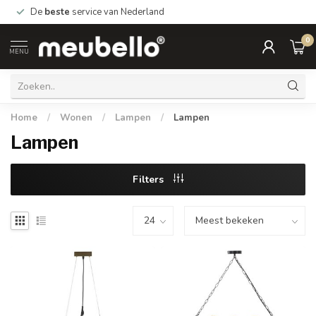
De
beste
service van Nederland
0
MENU
Home
/
Wonen
/
Lampen
/
Lampen
Lampen
Filters