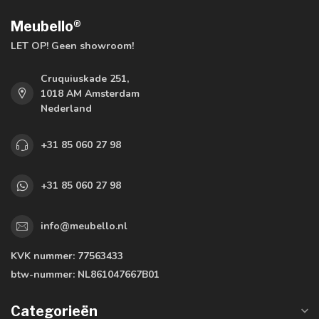
Meubello®
LET OP! Geen showroom!
Cruquiuskade 251,
1018 AM Amsterdam
Nederland
+31 85 060 27 98
+31 85 060 27 98
info@meubello.nl
KVK nummer:
77563433
btw-nummer:
NL861047667B01
Categorieën