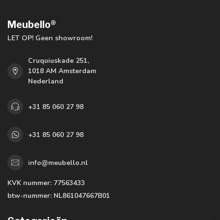
Meubello®
LET OP! Geen showroom!
Cruquiuskade 251,
1018 AM Amsterdam
Nederland
+31 85 060 27 98
+31 85 060 27 98
info@meubello.nl
KVK nummer:
77563433
btw-nummer:
NL861047667B01