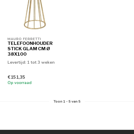
MAURO FERRETTI
TELEFOONHOUDER
STICK GLAM CM Ø
38X100
Levertijd: 1 tot 3 weken
€151,35
Op voorraad
Toon
1
-
5
van 5