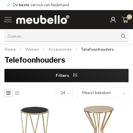
De
beste
service van Nederland
0
MENU
Home
/
Wonen
/
Accessoires
/
Telefoonhouders
Telefoonhouders
Filters