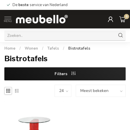
De
beste
service van Nederland
0
MENU
Home
/
Wonen
/
Tafels
/
Bistrotafels
Bistrotafels
Filters