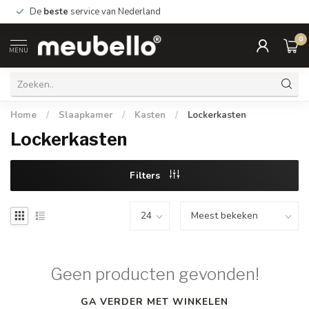
De
beste
service van Nederland
0
MENU
Home
/
Slaapkamer
/
Kasten
/
Lockerkasten
Lockerkasten
Filters
Geen producten gevonden!
GA VERDER MET WINKELEN