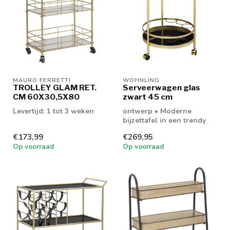
MAURO FERRETTI
WOHNLING
TROLLEY GLAM RET.
Serveerwagen glas
CM 60X30,5X80
zwart 45 cm
Levertijd: 1 tot 3 weken
ontwerp • Moderne
bijzettafel in een trendy
gouden toon • Trolley met
€173,99
€269,95
een vleugj...
Op voorraad
Op voorraad