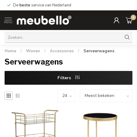
De
beste
service van Nederland
0
MENU
Home
/
Wonen
/
Accessoires
/
Serveerwagens
Serveerwagens
Filters