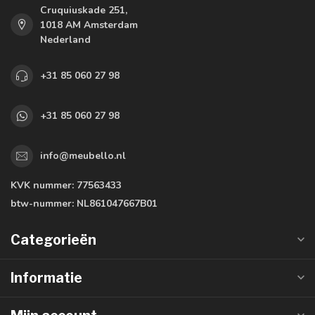
Cruquiuskade 251,
1018 AM Amsterdam
Nederland
+31 85 060 27 98
+31 85 060 27 98
info@meubello.nl
KVK nummer:
77563433
btw-nummer:
NL861047667B01
Categorieën
Informatie