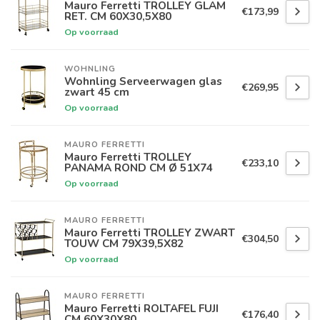
Mauro Ferretti TROLLEY GLAM
€173,99
RET. CM 60X30,5X80
Op voorraad
WOHNLING
Wohnling Serveerwagen glas
€269,95
zwart 45 cm
Op voorraad
MAURO FERRETTI
Mauro Ferretti TROLLEY
€233,10
PANAMA ROND CM Ø 51X74
Op voorraad
MAURO FERRETTI
Mauro Ferretti TROLLEY ZWART
€304,50
TOUW CM 79X39,5X82
Op voorraad
MAURO FERRETTI
Mauro Ferretti ROLTAFEL FUJI
€176,40
CM 60X30X80