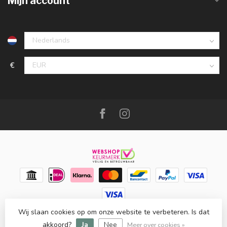
Mijn account
€
Wij slaan cookies op om onze website te verbeteren. Is dat
© Copyright 2026 Meubello®
- Powered by
Lightspeed
-
Lightspeed design
by
Dyvelopment
akkoord?
Ja
Nee
Meer over cookies »