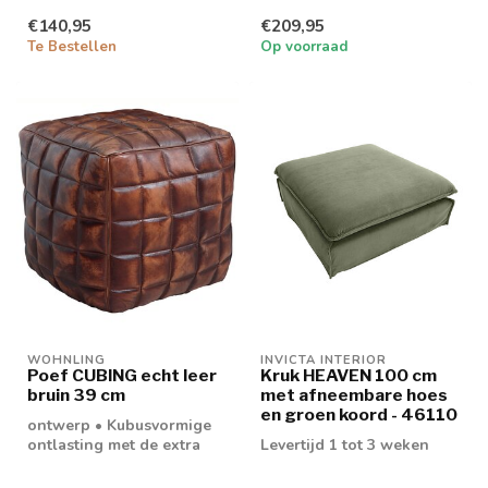
€140,95
€209,95
Te Bestellen
Op voorraad
WOHNLING
INVICTA INTERIOR
Poef CUBING echt leer
Kruk HEAVEN 100 cm
bruin 39 cm
met afneembare hoes
en groen koord - 46110
ontwerp • Kubusvormige
ontlasting met de extra
Levertijd 1 tot 3 weken
dosis gezelligheid •
Gewatteerde ...