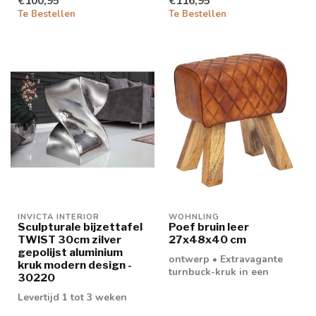
€100,95
€116,95
Te Bestellen
Te Bestellen
INVICTA INTERIOR
WOHNLING
Sculpturale bijzettafel
Poef bruin leer
TWIST 30cm zilver
27x48x40 cm
gepolijst aluminium
ontwerp • Extravagante
kruk modern design -
turnbuck-kruk in een
30220
modern design • Edel
Levertijd 1 tot 3 weken
diamantpatroon ...