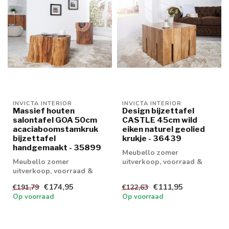
INVICTA INTERIOR
INVICTA INTERIOR
Massief houten
Design bijzettafel
salontafel GOA 50cm
CASTLE 45cm wild
acaciaboomstamkruk
eiken naturel geolied
bijzettafel
krukje - 36439
handgemaakt - 35899
Meubello zomer
Meubello zomer
uitverkoop, voorraad &
uitverkoop, voorraad &
retouren tot 20% korting
retouren tot 20% korting
levertijd 1/2 wek...
€174,95
€111,95
€191,79
€122,63
levertijd 1/2 wek...
Op voorraad
Op voorraad