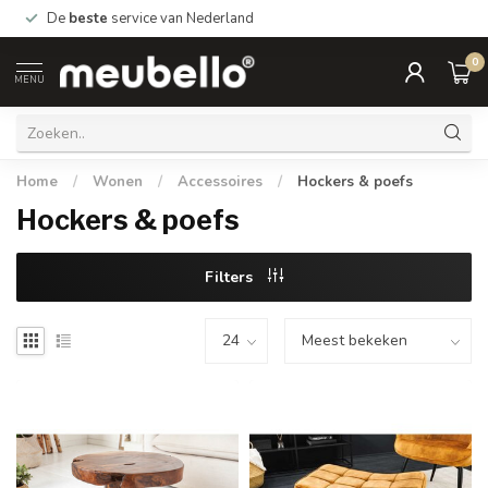
De
beste
service van Nederland
0
MENU
Home
/
Wonen
/
Accessoires
/
Hockers & poefs
Hockers & poefs
Filters