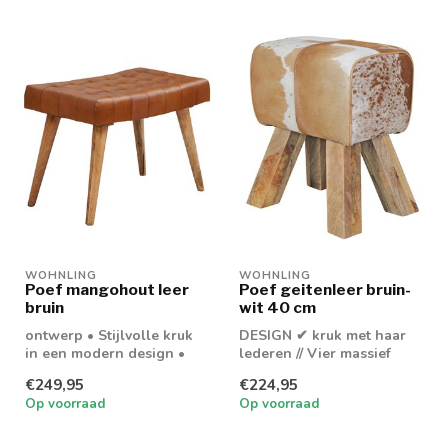
WOHNLING
WOHNLING
Poef mangohout leer
Poef geitenleer bruin-
bruin
wit 40 cm
ontwerp • Stijlvolle kruk
DESIGN ✔ kruk met haar
in een modern design •
lederen // Vier massief
Harmonieuze materiaalmix
houten poten // Cult Retro
€249,95
€224,95
van ec...
/ Coun...
Op voorraad
Op voorraad