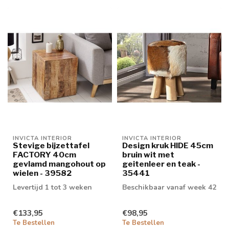
INVICTA INTERIOR
INVICTA INTERIOR
Stevige bijzettafel
Design kruk HIDE 45cm
FACTORY 40cm
bruin wit met
gevlamd mangohout op
geitenleer en teak -
wielen - 39582
35441
Levertijd 1 tot 3 weken
Beschikbaar vanaf week 42
€133,95
€98,95
Te Bestellen
Te Bestellen