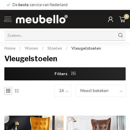
De
beste
service van Nederland
0
MENU
Home
/
Wonen
/
Stoelen
/
Vleugelstoelen
Vleugelstoelen
Filters