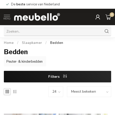
De
beste
service van Nederland
0
MENU
Home
/
Slaapkamer
/
Bedden
Bedden
Peuter- & kinderbedden
Filters