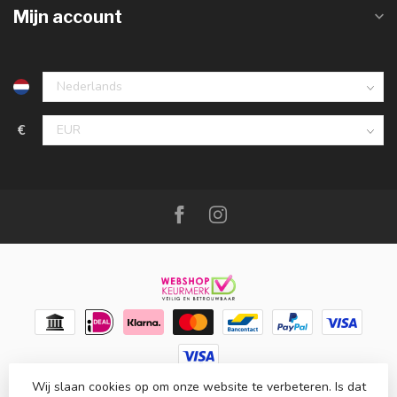
Mijn account
€
Wij slaan cookies op om onze website te verbeteren. Is dat
© Copyright 2026 Meubello®
- Powered by
Lightspeed
-