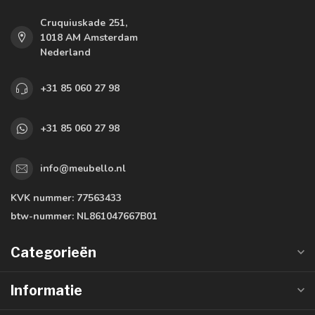
Cruquiuskade 251,
1018 AM Amsterdam
Nederland
+31 85 060 27 98
+31 85 060 27 98
info@meubello.nl
KVK nummer:
77563433
btw-nummer:
NL861047667B01
Categorieën
Informatie