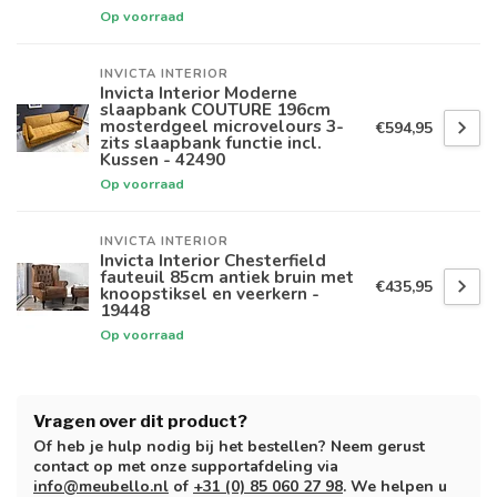
Op voorraad
INVICTA INTERIOR
Invicta Interior Moderne
slaapbank COUTURE 196cm
mosterdgeel microvelours 3-
€594,95
zits slaapbank functie incl.
Kussen - 42490
Op voorraad
INVICTA INTERIOR
Invicta Interior Chesterfield
fauteuil 85cm antiek bruin met
€435,95
knoopstiksel en veerkern -
19448
Op voorraad
Vragen over dit product?
Of heb je hulp nodig bij het bestellen? Neem gerust
contact op met onze supportafdeling via
info@meubello.nl
of
+31 (0) 85 060 27 98
. We helpen u