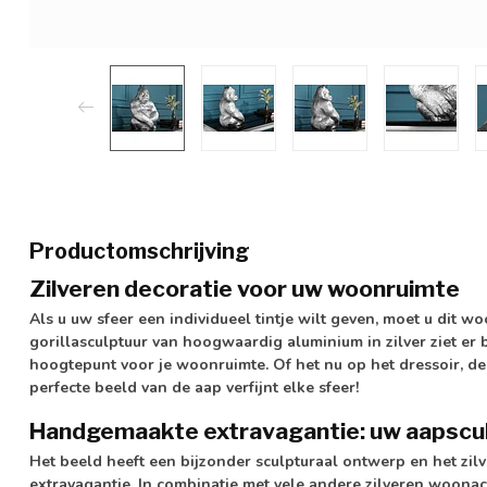
Productomschrijving
Zilveren decoratie voor uw woonruimte
Als u uw sfeer een individueel tintje wilt geven, moet u dit 
gorillasculptuur van hoogwaardig aluminium in zilver ziet er b
hoogtepunt voor je woonruimte. Of het nu op het dressoir, de 
perfecte beeld van de aap verfijnt elke sfeer!
Handgemaakte extravagantie: uw aapscu
Het beeld heeft een bijzonder sculpturaal ontwerp en het zil
extravagantie. In combinatie met vele andere zilveren woonacc