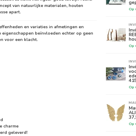
gep
ncept van natuurlijke materialen, houten
Op 
sse apart.
INV
neffenheden en variaties in afmetingen en
Inv
e eigenschappen beïnvloeden echter op geen
RE
hou
n voor een klacht.
Op 
INV
Inv
vo
ed
41
Op 
MA
Ma
AL
37
gd
Op 
re charme
erd geleverd!