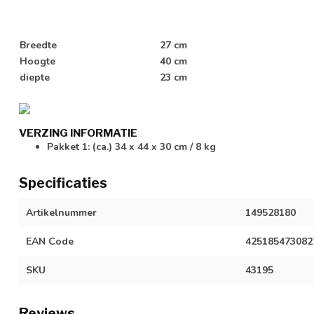
Breedte
27 cm
Hoogte
40 cm
diepte
23 cm
VERZING INFORMATIE
Pakket 1: (ca.) 34 x 44 x 30 cm / 8 kg
Specificaties
Artikelnummer
149528180
EAN Code
425185473082
SKU
43195
Reviews