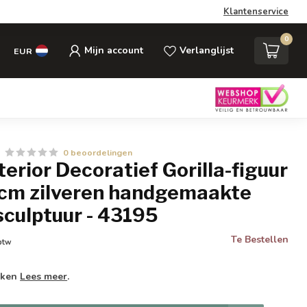
Klantenservice
0
Mijn account
Verlanglijst
EUR
0 beoordelingen
nterior Decoratief Gorilla-figuur
m zilveren handgemaakte
culptuur - 43195
Te Bestellen
 btw
weken
Lees meer
.