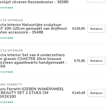
olijst zilveren flessenkoeler - 36380
voorraad
ICTA INTERIOR
icta Interior Natuurlijke sculptuur
EF 100-125cm gemaakt van drijfhout
€109,95
Bekijken
ten accessoire - 35488
voorraad
ICTA INTERIOR
icta Interior Set van 4 onderzetters
or glazen COASTER 10cm blauwe
€75,95
Bekijken
elsteen agaatkwarts handgemaakt -
556
voorraad
URO FERRETTI
uro Ferretti IJZEREN WANDPANEEL
I BEAUTY SET 2 STUKS CM
€140,49
Bekijken
,5X3X100
voorraad