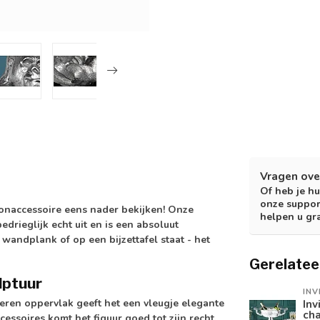
Vragen ove
Of heb je hu
onze suppor
woonaccessoire eens nader bekijken! Onze
helpen u gr
edrieglijk echt uit en is een absoluut
wandplank of op een bijzettafel staat - het
Gerelatee
lptuur
INV
veren oppervlak geeft het een vleugje elegante
Inv
ch
essoires komt het figuur goed tot zijn recht.