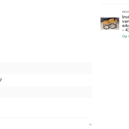
INV
Inv
van
eik
- 4
Op 
7