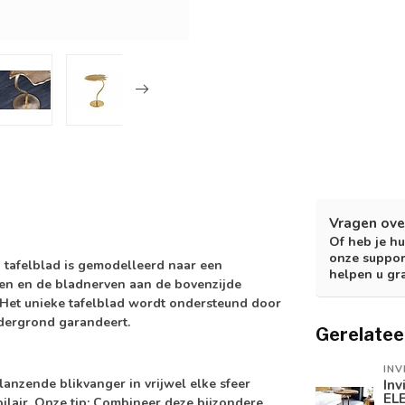
Vragen ove
Of heb je hu
onze suppor
n tafelblad is gemodelleerd naar een
helpen u gr
gen en de bladnerven aan de bovenzijde
. Het unieke tafelblad wordt ondersteund door
ndergrond garandeert.
Gerelatee
INV
glanzende blikvanger in vrijwel elke sfeer
Inv
EL
bilair. Onze tip: Combineer deze bijzondere