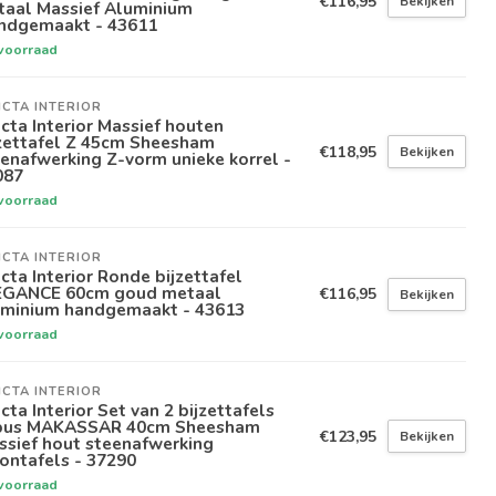
€116,95
Bekijken
taal Massief Aluminium
ndgemaakt - 43611
voorraad
ICTA INTERIOR
icta Interior Massief houten
jzettafel Z 45cm Sheesham
€118,95
Bekijken
enafwerking Z-vorm unieke korrel -
087
voorraad
ICTA INTERIOR
icta Interior Ronde bijzettafel
EGANCE 60cm goud metaal
€116,95
Bekijken
uminium handgemaakt - 43613
voorraad
ICTA INTERIOR
icta Interior Set van 2 bijzettafels
bus MAKASSAR 40cm Sheesham
€123,95
Bekijken
ssief hout steenafwerking
ontafels - 37290
voorraad