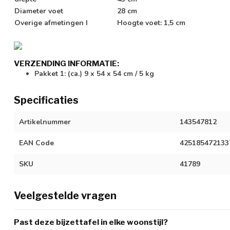
Diameter voet
28 cm
Overige afmetingen I
Hoogte voet: 1,5 cm
VERZENDING INFORMATIE:
Pakket 1: (ca.) 9 x 54 x 54 cm / 5 kg
Specificaties
Artikelnummer
143547812
EAN Code
425185472133
SKU
41789
Veelgestelde vragen
Past deze bijzettafel in elke woonstijl?