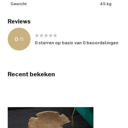
Gewicht
4.5 kg
Reviews
0
/
5
0
sterren op basis van
0
beoordelingen
Recent bekeken