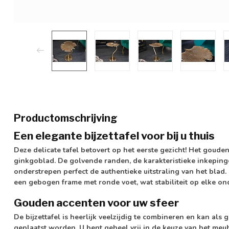
Productomschrijving
Een elegante bijzettafel voor bij u thuis
Deze delicate tafel betovert op het eerste gezicht! Het goude
ginkgoblad. De golvende randen, de karakteristieke inkepin
onderstrepen perfect de authentieke uitstraling van het blad
een gebogen frame met ronde voet, wat stabiliteit op elke o
Gouden accenten voor uw sfeer
De bijzettafel is heerlijk veelzijdig te combineren en kan als 
geplaatst worden. U bent geheel vrij in de keuze van het meu