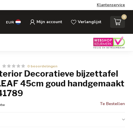
Klantenservice
0
Mijn account
Verlanglijst
EUR
0 beoordelingen
nterior Decoratieve bijzettafel
LEAF 45cm goud handgemaakt
 41789
Te Bestellen
 btw