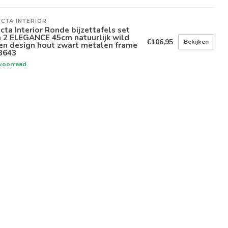
ICTA INTERIOR
icta Interior Ronde bijzettafels set
 2 ELEGANCE 45cm natuurlijk wild
€106,95
Bekijken
en design hout zwart metalen frame
3643
voorraad