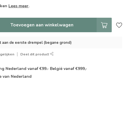
weken
Lees meer
.
Toevoegen aan winkelwagen
t aan de eerste drempel (begane grond)
gelijken
Deel dit product
g Nederland vanaf €99.- België vanaf €999,-
e van Nederland