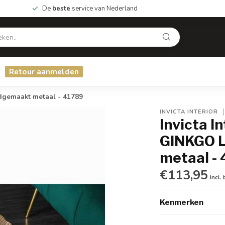
De
beste
service van Nederland
Retour aanmelden
ndgemaakt metaal - 41789
INVICTA INTERIOR
Invicta I
GINKGO 
metaal -
€113,95
Incl.
Kenmerken