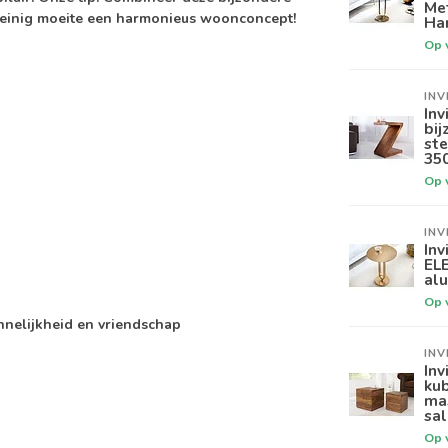
Me
t weinig moeite een harmonieus woonconcept!
Ha
Op 
INV
Inv
bi
ste
35
Op 
INV
Inv
EL
al
Op 
nelijkheid en vriendschap
INV
Inv
ku
ma
sal
Op 