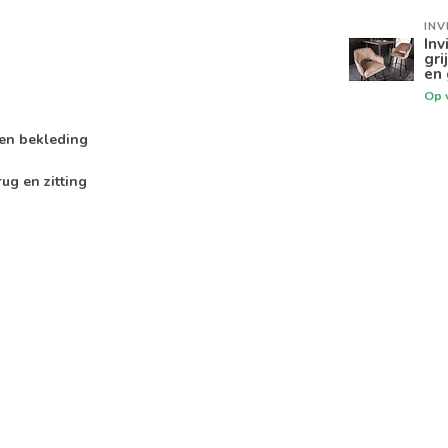
INV
Inv
gri
en
Op 
elen bekleding
rug en zitting