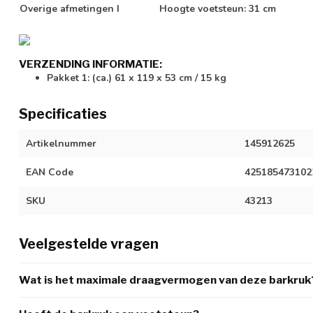
Overige afmetingen I
Hoogte voetsteun: 31 cm
VERZENDING INFORMATIE:
Pakket 1: (ca.) 61 x 119 x 53 cm / 15 kg
Specificaties
Artikelnummer
145912625
EAN Code
425185473102
SKU
43213
Veelgestelde vragen
Wat is het maximale draagvermogen van deze barkruk