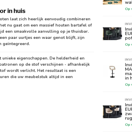
wal
Op 
r in huis
oten laat zich heerlijk eenvoudig combineren
INV
 het nu gaat om een massief houten bartafel of
Inv
jd een smaakvolle aanvulling op je thuisbar.
EU
n paar uurtjes een waar genot blijft, zijn
pot
n geïntegreerd.
Op 
t unieke eigenschappen. De helderheid en
INV
patronen op de stof verschijnen - afhankelijk
Inv
MA
tof wordt verlicht. Het resultaat is een
mas
uren die uw meubelstuk altijd in een
in 
Op 
INV
Inv
EU
zw
rug
Op 