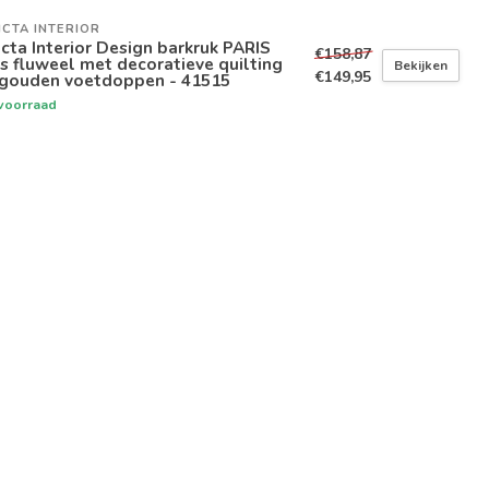
ICTA INTERIOR
icta Interior Design barkruk PARIS
€158,87
js fluweel met decoratieve quilting
Bekijken
€149,95
 gouden voetdoppen - 41515
voorraad