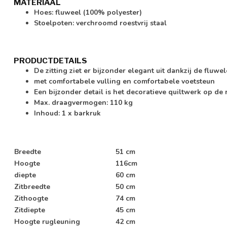
MATERIAAL
Hoes: fluweel (100% polyester)
Stoelpoten: verchroomd roestvrij staal
PRODUCTDETAILS
De zitting ziet er bijzonder elegant uit dankzij de fluw
met comfortabele vulling en comfortabele voetsteun
Een bijzonder detail is het decoratieve quiltwerk op de 
Max. draagvermogen: 110 kg
Inhoud: 1 x barkruk
Breedte
51 cm
Hoogte
116cm
diepte
60 cm
Zitbreedte
50 cm
Zithoogte
74 cm
Zitdiepte
45 cm
Hoogte rugleuning
42 cm