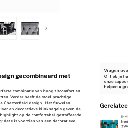
Vragen ove
 design gecombineerd met
Of heb je hu
onze suppor
helpen u gr
rfecte combinatie van hoog zitcomfort en
tten. Verder heeft de stoel prachtige
de
Chesterfield design
. Het
fluwelen
Gerelatee
ilver en
decoratieve klinknagels
geven de
gnhighlight op de comfortabel gestoffeerde
INV
: deze is voorzien van een decoratieve
Inv
zwa