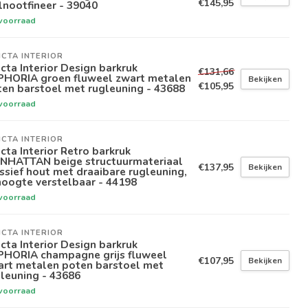
€145,95
nootfineer - 39040
voorraad
ICTA INTERIOR
icta Interior Design barkruk
€131,66
PHORIA groen fluweel zwart metalen
Bekijken
€105,95
en barstoel met rugleuning - 43688
voorraad
ICTA INTERIOR
icta Interior Retro barkruk
NHATTAN beige structuurmateriaal
€137,95
Bekijken
sief hout met draaibare rugleuning,
hoogte verstelbaar - 44198
voorraad
ICTA INTERIOR
icta Interior Design barkruk
PHORIA champagne grijs fluweel
€107,95
Bekijken
art metalen poten barstoel met
leuning - 43686
voorraad