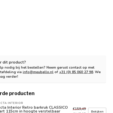
r dit product?
lp nodig bij het bestellen? Neem gerust contact op met
tafdeling via
info@meubello.nl
of
+31 (0) 85 060 27 98
. We
aag verder!
rde producten
ICTA INTERIOR
icta Interior Retro barkruk CLASSICO
€159,49
rt 115cm in hoogte verstelbaar
Bekijken