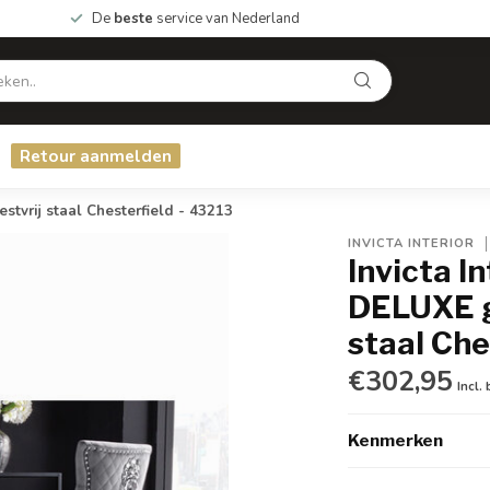
De
beste
service van Nederland
Retour aanmelden
stvrij staal Chesterfield - 43213
INVICTA INTERIOR
Invicta I
DELUXE gr
staal Che
€302,95
Incl.
Kenmerken