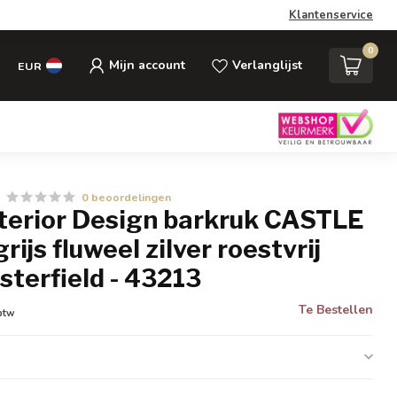
Klantenservice
0
Mijn account
Verlanglijst
EUR
0 beoordelingen
nterior Design barkruk CASTLE
ijs fluweel zilver roestvrij
sterfield - 43213
Te Bestellen
 btw