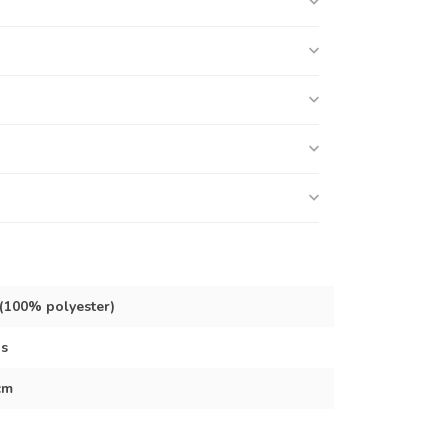
 (100% polyester)
js
cm