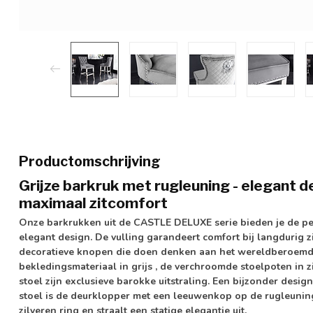
Productomschrijving
Grijze barkruk met rugleuning - elegant
maximaal zitcomfort
Onze
barkrukken
uit de
CASTLE DELUXE serie
bieden je de pe
elegant design. De vulling garandeert comfort bij langdurig zi
decoratieve knopen
die doen denken aan het wereldberoem
bekledingsmateriaal in
grijs
, de
verchroomde stoelpoten
in z
stoel zijn exclusieve barokke uitstraling. Een bijzonder desi
stoel is de deurklopper met
een leeuwenkop
op de rugleuning
zilveren ring en straalt een statige elegantie uit.