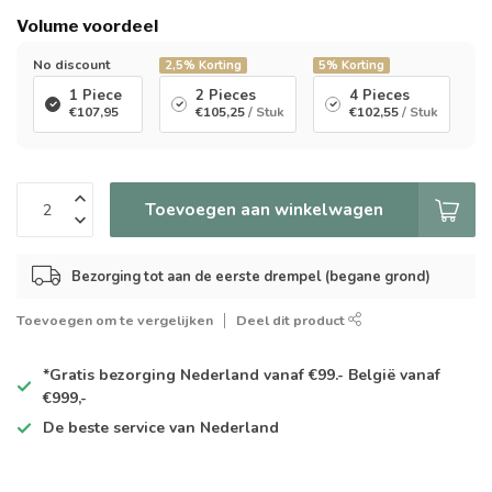
Volume voordeel
No discount
2,5%
Korting
5%
Korting
1 Piece
2 Pieces
4 Pieces
€107,95
€105,25
/ Stuk
€102,55
/ Stuk
Toevoegen aan winkelwagen
Bezorging tot aan de eerste drempel (begane grond)
Toevoegen om te vergelijken
Deel dit product
*Gratis
bezorging Nederland vanaf €99.- België vanaf
€999,-
De
beste
service van Nederland