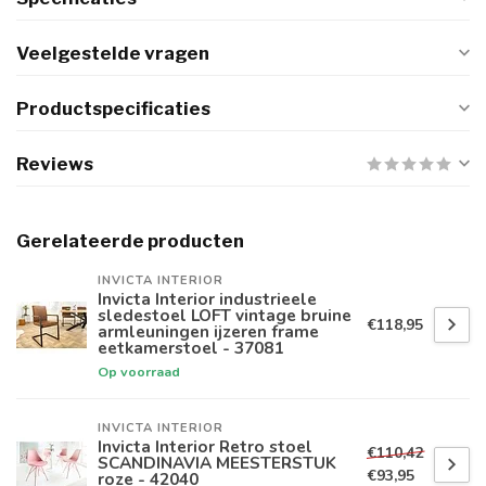
Veelgestelde vragen
Productspecificaties
Reviews
Gerelateerde producten
INVICTA INTERIOR
Invicta Interior industrieele
sledestoel LOFT vintage bruine
€118,95
armleuningen ijzeren frame
eetkamerstoel - 37081
Op voorraad
INVICTA INTERIOR
Invicta Interior Retro stoel
€110,42
SCANDINAVIA MEESTERSTUK
€93,95
roze - 42040