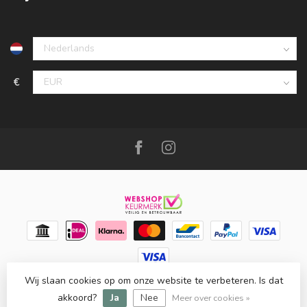
€
Wij slaan cookies op om onze website te verbeteren. Is dat
© Copyright 2026 Meubello®
- Powered by
Lightspeed
-
Lightspeed design
by
Dyvelopment
akkoord?
Ja
Nee
Meer over cookies »