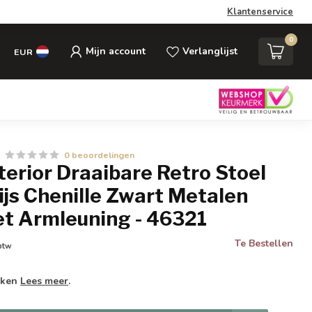
Klantenservice
0
Mijn account
Verlanglijst
EUR
0 beoordelingen
nterior Draaibare Retro Stoel
js Chenille Zwart Metalen
t Armleuning - 46321
Te Bestellen
 btw
weken
Lees meer
.