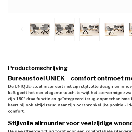
Productomschrijving
Bureaustoel UNIEK – comfort ontmoet m
De UNIQUE-stoel inspireert met zijn stijlvolle design en innova
kaft geeft het een elegante touch, terwijl het stervormige zw
zijn 180° draaifunctie en geïntegreerd terugloopmechanisme bie
keert hij ook altijd terug naar zijn oorspronkelijke positie 
comfort.
Stijlvolle allrounder voor veelzijdige wo
De gewatteerde zitting zorgt voor een comfortabele zitervarin