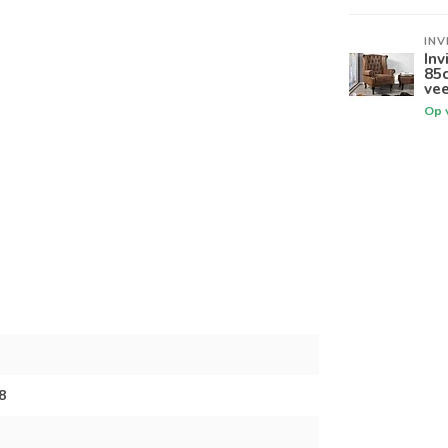
INV
Inv
85c
vee
Op 
8