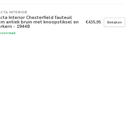
ICTA INTERIOR
icta Interior Chesterfield fauteuil
m antiek bruin met knoopstiksel en
€435,95
Bekijken
rkern - 19448
voorraad