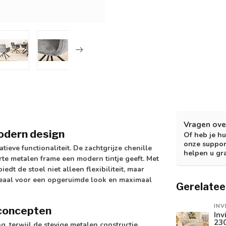
Vragen ove
odern design
Of heb je hu
onze suppor
tieve functionaliteit. De zachtgrijze chenille
helpen u gr
arte metalen frame een modern tintje geeft. Met
dt de stoel niet alleen flexibiliteit, maar
- ideaal voor een opgeruimde look en maximaal
Gerelatee
INV
onconcepten
Inv
230
g, terwijl de stevige metalen constructie