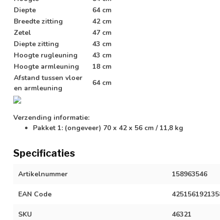
Diepte
64 cm
Breedte zitting
42 cm
Zetel
47 cm
Diepte zitting
43 cm
Hoogte rugleuning
43 cm
Hoogte armleuning
18 cm
Afstand tussen vloer
64 cm
en armleuning
Verzending informatie:
Pakket 1: (ongeveer) 70 x 42 x 56 cm / 11,8 kg
Specificaties
Artikelnummer
158963546
EAN Code
425156192135
SKU
46321