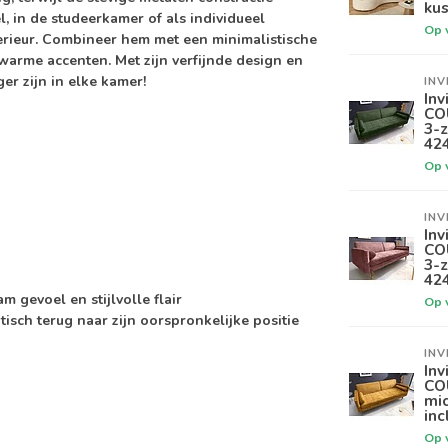
kus
l, in de studeerkamer of als individueel
Op 
terieur. Combineer hem met een minimalistische
warme accenten. Met zijn verfijnde design en
er zijn in elke kamer!
INV
Inv
CO
3-z
42
Op 
INV
Inv
CO
3-z
42
 gevoel en stijlvolle flair
Op 
isch terug naar zijn oorspronkelijke positie
INV
Inv
CO
mic
inc
Op 