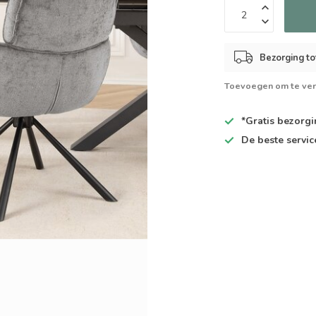
Bezorging to
Toevoegen om te ver
*Gratis
bezorgin
De
beste
servic