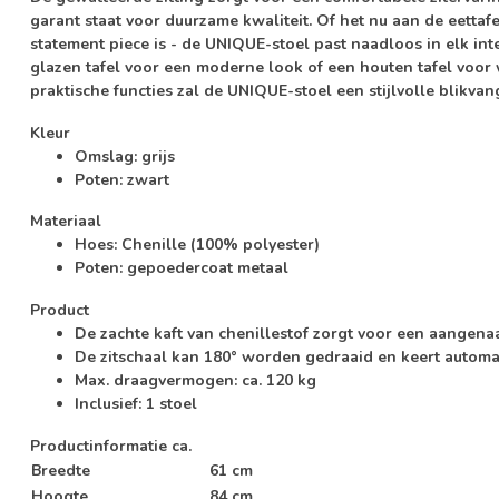
garant staat voor duurzame kwaliteit. Of het nu aan de eettafe
statement piece is - de UNIQUE-stoel past naadloos in elk in
glazen tafel voor een moderne look of een houten tafel voor 
praktische functies zal de UNIQUE-stoel een stijlvolle blikvang
Kleur
Omslag: grijs
Poten: zwart
Materiaal
Hoes: Chenille (100% polyester)
Poten: gepoedercoat metaal
Product
De zachte kaft van chenillestof zorgt voor een aangenaam
De zitschaal kan 180° worden gedraaid en keert automat
Max. draagvermogen: ca. 120 kg
Inclusief: 1 stoel
Productinformatie ca.
Breedte
61 cm
Hoogte
84 cm