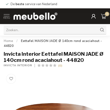
De
beste
service van Nederland
0
MENU
Home
/
Eettafel MAISON JADE Ø 140cm rond acaciahout -
44820
Invicta Interior Eettafel MAISON JADE Ø
140cm rond acaciahout - 44820
(0)
INVICTA INTERIOR