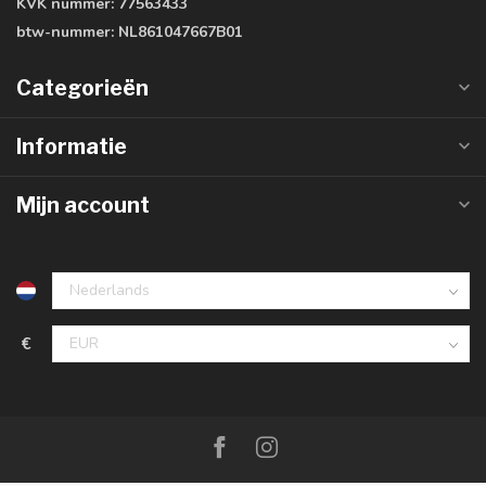
KVK nummer:
77563433
btw-nummer:
NL861047667B01
Categorieën
Informatie
Mijn account
€