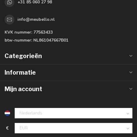
+31 85 060 27 98
info@meubello.nl
KVK nummer:
77563433
btw-nummer:
NL861047667B01
Categorieën
Informatie
Mijn account
€