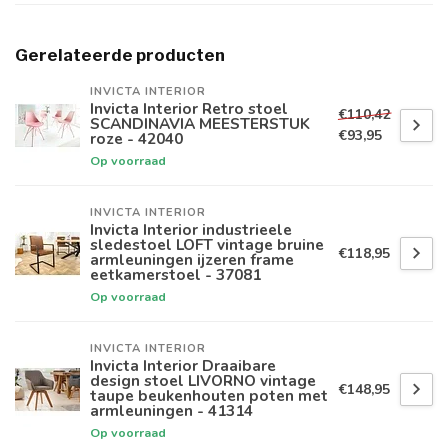
Gerelateerde producten
INVICTA INTERIOR
Invicta Interior Retro stoel
€110,42
SCANDINAVIA MEESTERSTUK
€93,95
roze - 42040
Op voorraad
INVICTA INTERIOR
Invicta Interior industrieele
sledestoel LOFT vintage bruine
€118,95
armleuningen ijzeren frame
eetkamerstoel - 37081
Op voorraad
INVICTA INTERIOR
Invicta Interior Draaibare
design stoel LIVORNO vintage
€148,95
taupe beukenhouten poten met
armleuningen - 41314
Op voorraad