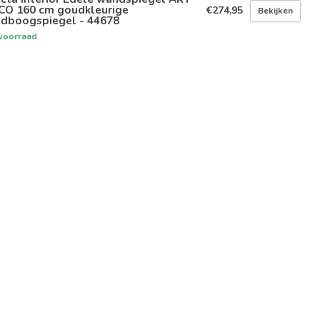
CO 160 cm goudkleurige
€274,95
Bekijken
ndboogspiegel - 44678
voorraad