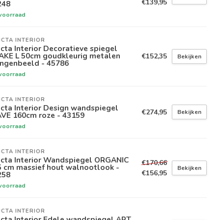
€139,95
248
voorraad
ICTA INTERIOR
icta Interior Decoratieve spiegel
AKE L 50cm goudkleurig metalen
€152,35
Bekijken
angenbeeld - 45786
voorraad
ICTA INTERIOR
icta Interior Design wandspiegel
€274,95
Bekijken
VE 160cm roze - 43159
voorraad
ICTA INTERIOR
icta Interior Wandspiegel ORGANIC
€170,66
5 cm massief hout walnootlook -
Bekijken
€156,95
258
voorraad
ICTA INTERIOR
icta Interior Edele wandspiegel ART