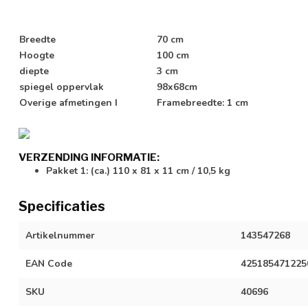
Breedte
70 cm
Hoogte
100 cm
diepte
3 cm
spiegel oppervlak
98x68cm
Overige afmetingen I
Framebreedte: 1 cm
VERZENDING INFORMATIE:
Pakket 1: (ca.) 110 x 81 x 11 cm / 10,5 kg
Specificaties
Artikelnummer
143547268
EAN Code
425185471225
SKU
40696