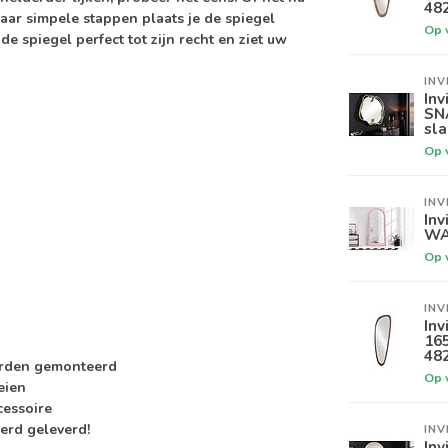
48
paar simpele stappen plaats je de spiegel
Op 
e spiegel perfect tot zijn recht en ziet uw
INV
Inv
SN
sl
Op 
INV
Inv
WA
Op 
INV
Inv
16
48
worden gemonteerd
Op 
eien
cessoire
erd geleverd!
INV
Inv