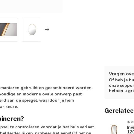
Vragen ove
Of heb je hu
onze suppor
de manieren gebruikt en gecombineerd worden.
helpen u gr
voudige en moderne ovale ontwerp past
eerd aan de spiegel, waardoor je hem
ar keuze.
Gerelatee
bineren?
INV
sel te controleren voordat je het huis verlaat.
Inv
120
helderder lijken, probeer het eens! Of het nu