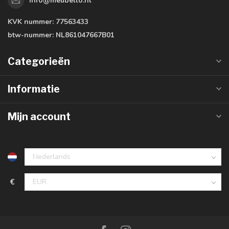
info@meubello.nl
KVK nummer:
77563433
btw-nummer:
NL861047667B01
Categorieën
Informatie
Mijn account
€