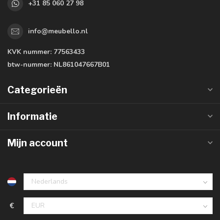
+31 85 060 27 98
info@meubello.nl
KVK nummer:
77563433
btw-nummer:
NL861047667B01
Categorieën
Informatie
Mijn account
€