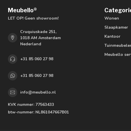
Meubello®
Categori
LET OP! Geen showroom!
Wonen
Slaapkamer
Cruquiuskade 251,
Kantoor
1018 AM Amsterdam
Nederland
Tuinmeubele
Meubello ser
+31 85 060 27 98
+31 85 060 27 98
info@meubello.nl
KVK nummer:
77563433
btw-nummer:
NL861047667B01