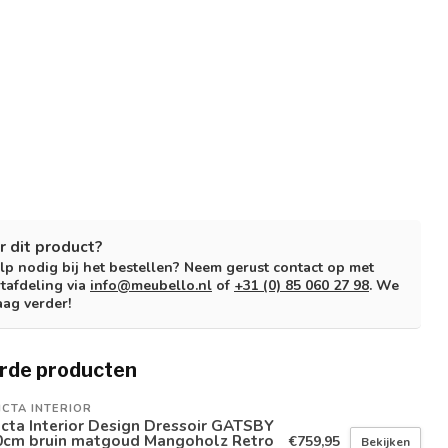
r dit product?
lp nodig bij het bestellen? Neem gerust contact op met
tafdeling via
info@meubello.nl
of
+31 (0) 85 060 27 98
. We
aag verder!
rde producten
ICTA INTERIOR
icta Interior Design Dressoir GATSBY
0cm bruin matgoud Mangoholz Retro
€759,95
Bekijken