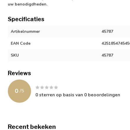
uw benodigdheden.
Specificaties
Artikelnummer
45787
EAN Code
425185474545
SKU
45787
Reviews
0
/
5
0
sterren op basis van
0
beoordelingen
Recent bekeken