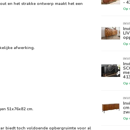
- 4
out en het strakke ontwerp maakt het een
Op 
INV
Inv
LI
opp
Op 
elijke afwerking.
INV
Inv
SC
met
41
Op 
INV
Inv
cm 
ngen 51x76x82 cm.
zw
Op 
aar biedt toch voldoende opbergruimte voor al