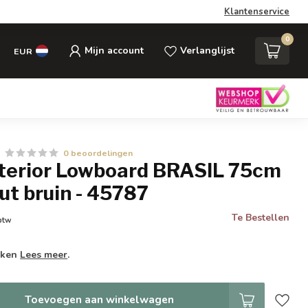
Klantenservice
0
Mijn account
Verlanglijst
EUR
0 beoordelingen
Interior Lowboard BRASIL 75cm
t bruin - 45787
Te Bestellen
 btw
weken
Lees meer
.
Toevoegen aan winkelwagen