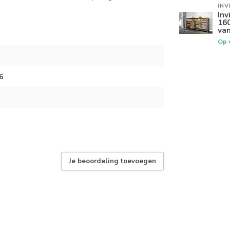
INV
Inv
160
van
Op 
6
Je beoordeling toevoegen