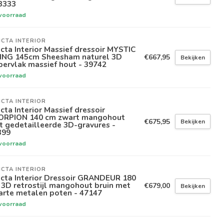
3333
voorraad
ICTA INTERIOR
icta Interior Massief dressoir MYSTIC
VING 145cm Sheesham naturel 3D
€667,95
Bekijken
ervlak massief hout - 39742
voorraad
ICTA INTERIOR
icta Interior Massief dressoir
ORPION 140 cm zwart mangohout
€675,95
Bekijken
 gedetailleerde 3D-gravures -
399
voorraad
ICTA INTERIOR
icta Interior Dressoir GRANDEUR 180
3D retrostijl mangohout bruin met
€679,00
Bekijken
arte metalen poten - 47147
voorraad