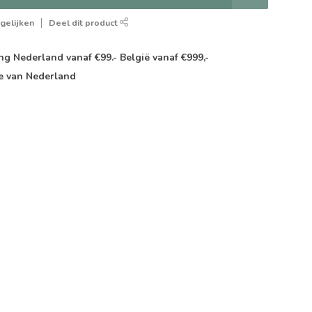
gelijken
Deel dit product
g Nederland vanaf €99.- België vanaf €999,-
e van Nederland