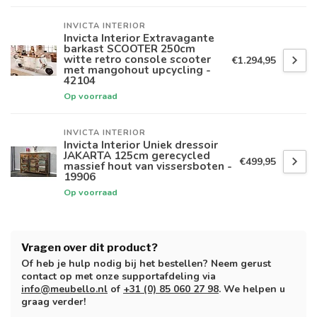
INVICTA INTERIOR
Invicta Interior Extravagante
barkast SCOOTER 250cm
witte retro console scooter
€1.294,95
met mangohout upcycling -
42104
Op voorraad
INVICTA INTERIOR
Invicta Interior Uniek dressoir
JAKARTA 125cm gerecycled
€499,95
massief hout van vissersboten -
19906
Op voorraad
Vragen over dit product?
Of heb je hulp nodig bij het bestellen? Neem gerust
contact op met onze supportafdeling via
info@meubello.nl
of
+31 (0) 85 060 27 98
. We helpen u
graag verder!