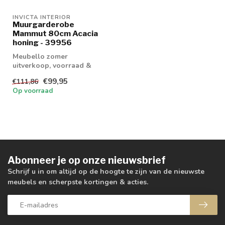
INVICTA INTERIOR
Muurgarderobe
Mammut 80cm Acacia
honing - 39956
Meubello zomer
uitverkoop, voorraad &
retouren tot 20% korting
€99,95
€111,86
levertijd 1/2 wek...
Op voorraad
Abonneer je op onze nieuwsbrief
Schrijf u in om altijd op de hoogte te zijn van de nieuwste
meubels en scherpste kortingen & acties.