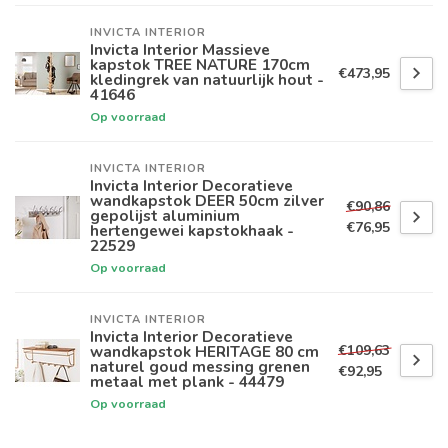
INVICTA INTERIOR
Invicta Interior Massieve
kapstok TREE NATURE 170cm
€473,95
kledingrek van natuurlijk hout -
41646
Op voorraad
INVICTA INTERIOR
Invicta Interior Decoratieve
wandkapstok DEER 50cm zilver
€90,86
gepolijst aluminium
€76,95
hertengewei kapstokhaak -
22529
Op voorraad
INVICTA INTERIOR
Invicta Interior Decoratieve
€109,63
wandkapstok HERITAGE 80 cm
naturel goud messing grenen
€92,95
metaal met plank - 44479
Op voorraad