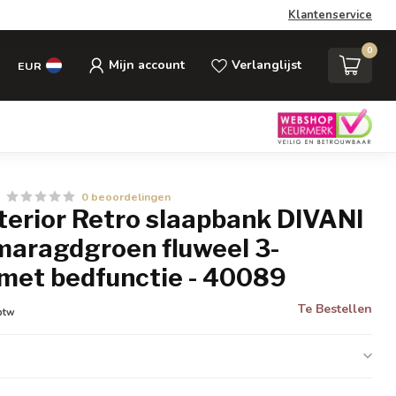
Klantenservice
0
Mijn account
Verlanglijst
EUR
0 beoordelingen
nterior Retro slaapbank DIVANI
aragdgroen fluweel 3-
 met bedfunctie - 40089
Te Bestellen
 btw