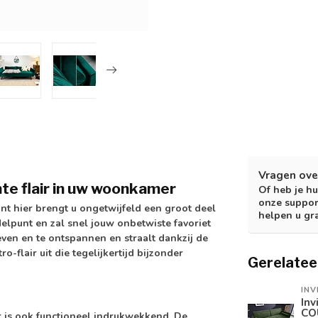
Vragen ove
nte flair in uw woonkamer
Of heb je hu
onze suppor
t hier brengt u ongetwijfeld een groot deel
helpen u gr
delpunt en zal snel jouw onbetwiste favoriet
ven en te ontspannen en straalt dankzij de
flair uit die tegelijkertijd bijzonder
Gerelatee
INV
Inv
CO
ar is ook functioneel indrukwekkend. De