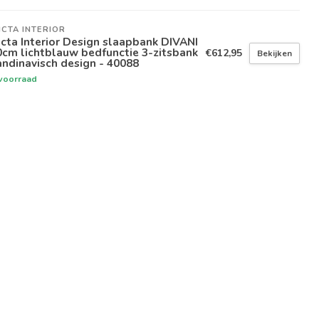
ICTA INTERIOR
icta Interior Design slaapbank DIVANI
cm lichtblauw bedfunctie 3-zitsbank
€612,95
Bekijken
ndinavisch design - 40088
voorraad