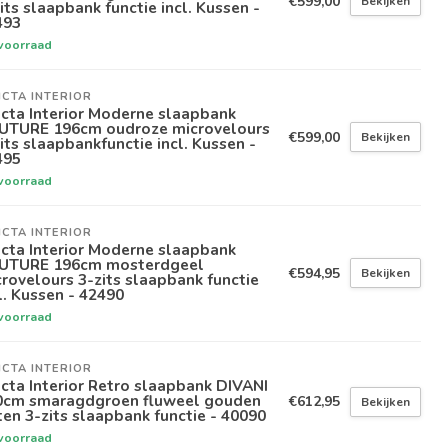
€599,00
Bekijken
its slaapbank functie incl. Kussen -
493
voorraad
ICTA INTERIOR
icta Interior Moderne slaapbank
UTURE 196cm oudroze microvelours
€599,00
Bekijken
its slaapbankfunctie incl. Kussen -
495
voorraad
ICTA INTERIOR
icta Interior Moderne slaapbank
UTURE 196cm mosterdgeel
€594,95
Bekijken
rovelours 3-zits slaapbank functie
l. Kussen - 42490
voorraad
ICTA INTERIOR
icta Interior Retro slaapbank DIVANI
0cm smaragdgroen fluweel gouden
€612,95
Bekijken
en 3-zits slaapbank functie - 40090
voorraad