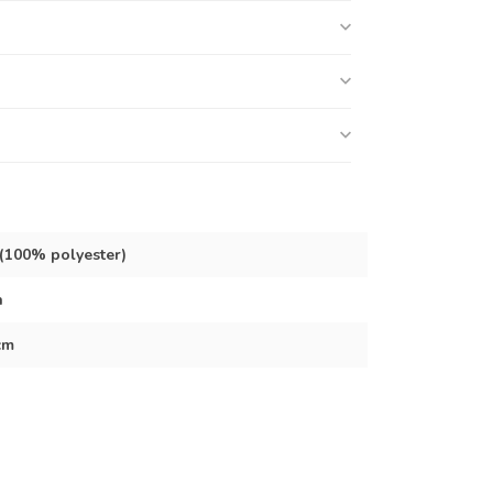
 (100% polyester)
n
cm