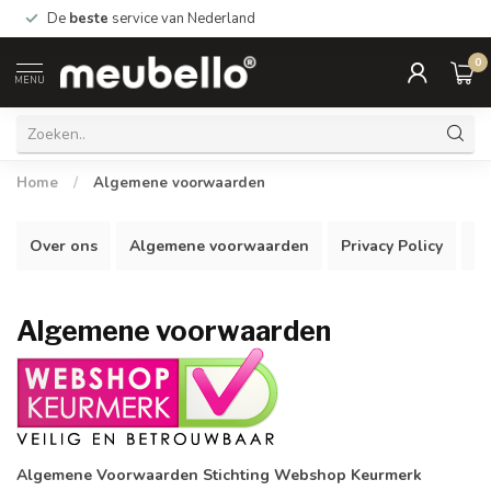
*Gratis
bezorging Nederland vanaf €99.- België vanaf €999,-
0
MENU
Home
/
Algemene voorwaarden
Over ons
Algemene voorwaarden
Privacy Policy
B
Algemene voorwaarden
Algemene Voorwaarden Stichting Webshop Keurmerk