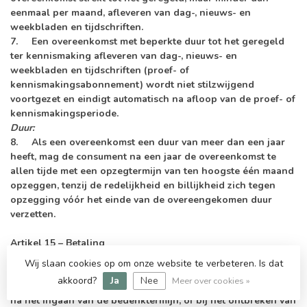
eenmaal per maand, afleveren van dag-, nieuws- en
weekbladen en tijdschriften.
7. Een overeenkomst met beperkte duur tot het geregeld
ter kennismaking afleveren van dag-, nieuws- en
weekbladen en tijdschriften (proef- of
kennismakingsabonnement) wordt niet stilzwijgend
voortgezet en eindigt automatisch na afloop van de proef- of
kennismakingsperiode.
Duur:
8. Als een overeenkomst een duur van meer dan een jaar
heeft, mag de consument na een jaar de overeenkomst te
allen tijde met een opzegtermijn van ten hoogste één maand
opzeggen, tenzij de redelijkheid en billijkheid zich tegen
opzegging vóór het einde van de overeengekomen duur
verzetten.
Artikel 15 – Betaling
1. Voor zover niet anders is bepaald in de overeenkomst of
Wij slaan cookies op om onze website te verbeteren. Is dat
aanvullende voorwaarden, dienen de door de consument
akkoord?
Ja
Nee
Meer over cookies »
verschuldigde bedragen te worden voldaan binnen 14 dagen
na het ingaan van de bedenktermijn, of bij het ontbreken van