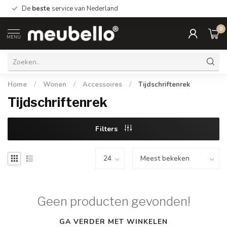
De
beste
service van Nederland
0
MENU
Home
/
Wonen
/
Accessoires
/
Tijdschriftenrek
Tijdschriftenrek
Filters
Geen producten gevonden!
GA VERDER MET WINKELEN