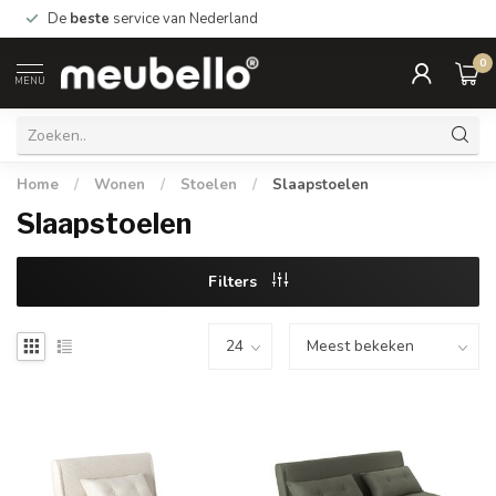
De
beste
service van Nederland
0
MENU
Home
/
Wonen
/
Stoelen
/
Slaapstoelen
Slaapstoelen
Filters