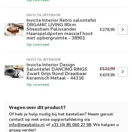
INVICTA INTERIOR
Invicta Interior Retro salontafel
ORGANIC LIVING 80cm
Sheesham Palissander
€278,95
Haarspeldpoten massief hout
met opbergruimte - 38901
Op voorraad
INVICTA INTERIOR
Invicta Interior Design
€522,90
Salontafel DANCING RINGS
Zwart Grijs Rond Draaibaar
€439,95
Keramisch Metaal - 44316
Op voorraad
Vragen over dit product?
Of heb je hulp nodig bij het bestellen? Neem gerust
contact op met onze supportafdeling via
info@meubello.nl
of
+31 (0) 85 060 27 98
. We helpen u
graag verder!