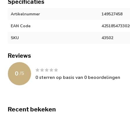
Specificaties
Artikelnummer
149527458
EAN Code
425185473302
SKU
43502
Reviews
0
/
5
0
sterren op basis van
0
beoordelingen
Recent bekeken