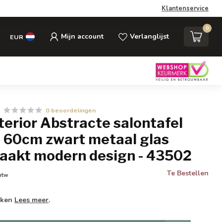
Klantenservice
0
Mijn account
Verlanglijst
EUR
0 beoordelingen
nterior Abstracte salontafel
 60cm zwart metaal glas
akt modern design - 43502
Te Bestellen
 btw
weken
Lees meer
.