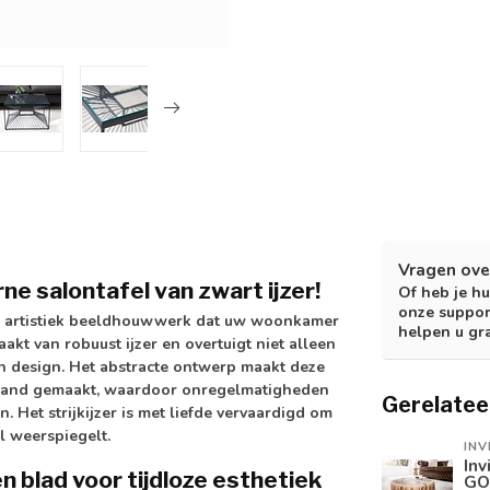
Vragen ove
e salontafel van zwart ijzer!
Of heb je hu
onze suppor
een artistiek beeldhouwwerk dat uw woonkamer
helpen u gr
akt van robuust ijzer en overtuigt niet alleen
 en design. Het abstracte ontwerp maakt deze
de hand gemaakt, waardoor onregelmatigheden
Gerelatee
n. Het strijkijzer is met liefde vervaardigd om
l weerspiegelt.
INV
Inv
n blad voor tijdloze esthetiek
GO