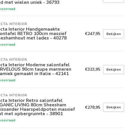
d met wielen uniek - 36793
voorraad
ICTA INTERIOR
icta Interior Handgemaakte
lontafel RETRO 100cm massief
€247,95
Bekijken
eeshamhout met lades - 40278
voorraad
ICTA INTERIOR
icta Interior Moderne salontafel
RVELOUS 90cm taupe marmeren
€323,95
Bekijken
amiek gemaakt in Italie - 42141
voorraad
ICTA INTERIOR
icta Interior Retro salontafel
GANIC LIVING 80cm Sheesham
€278,95
Bekijken
lissander Haarspeldpoten massief
ut met opbergruimte - 38901
voorraad