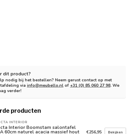
r dit product?
lp nodig bij het bestellen? Neem gerust contact op met
tafdeling via
info@meubello.nl
of
+31 (0) 85 060 27 98
. We
aag verder!
rde producten
ICTA INTERIOR
icta Interior Boomstam salontafel
A 60cm naturel acacia massief hout
€256,95
Bekijken