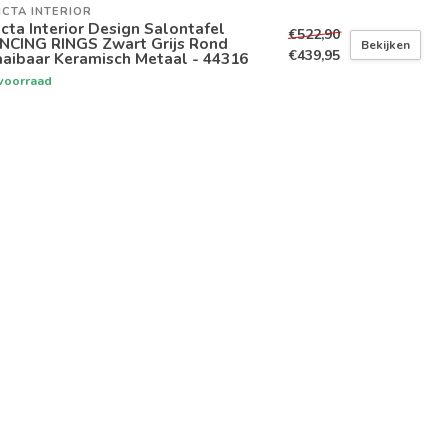
ICTA INTERIOR
icta Interior Design Salontafel
€522,90
NCING RINGS Zwart Grijs Rond
Bekijken
€439,95
aibaar Keramisch Metaal - 44316
voorraad