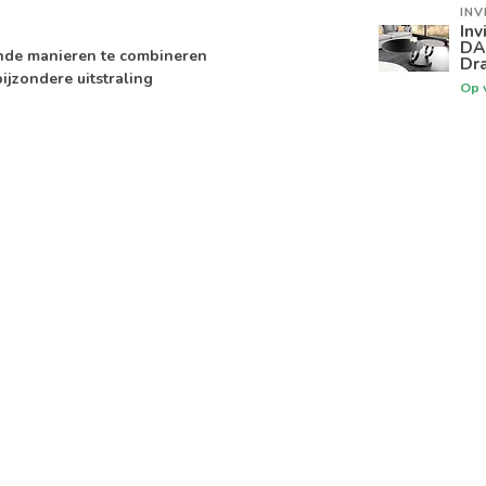
INV
Inv
DA
lende manieren te combineren
Dra
ijzondere uitstraling
Op 