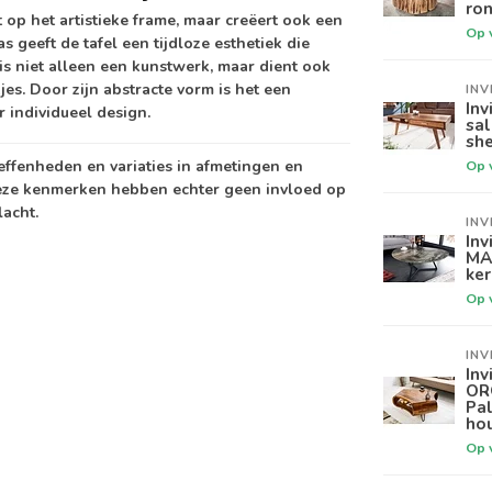
ron
ht op het artistieke frame, maar creëert ook een
Op 
s geeft de tafel een tijdloze esthetiek die
l is niet alleen een kunstwerk, maar dient ook
es. Door zijn abstracte vorm is het een
INV
Inv
 individueel design.
sa
sh
neffenheden en variaties in afmetingen en
Op 
eze kenmerken hebben echter geen invloed op
acht.
INV
Inv
MA
ker
Op 
INV
Inv
OR
Pa
ho
Op 