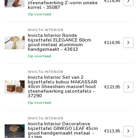
€118,95
steenafwerking Z-vorm unieke
korrel - 35087
Op voorraad
INVICTA INTERIOR
Invicta Interior Ronde
bijzettafel ELEGANCE 60cm
€116,95
goud metaal aluminium
handgemaakt - 43613
Op voorraad
INVICTA INTERIOR
Invicta Interior Set van 2
bijzettafels kubus MAKASSAR
40cm Sheesham massief hout
€123,95
steenafwerking salontafels -
37290
Op voorraad
INVICTA INTERIOR
Invicta Interior Decoratieve
bijzettafel GINKGO LEAF 45cm
€113,95
goud handgemaakt metaal -
41789