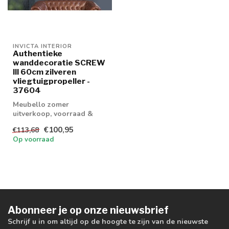
INVICTA INTERIOR
Authentieke
wanddecoratie SCREW
III 60cm zilveren
vliegtuigpropeller -
37604
Meubello zomer
uitverkoop, voorraad &
retouren tot 20% korting
€100,95
€113,68
levertijd 1/2 wek...
Op voorraad
Abonneer je op onze nieuwsbrief
Schrijf u in om altijd op de hoogte te zijn van de nieuwste