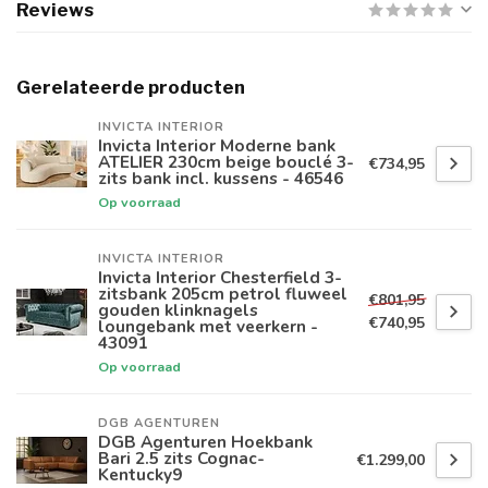
Reviews
Gerelateerde producten
INVICTA INTERIOR
Invicta Interior Moderne bank
ATELIER 230cm beige bouclé 3-
€734,95
zits bank incl. kussens - 46546
Op voorraad
INVICTA INTERIOR
Invicta Interior Chesterfield 3-
zitsbank 205cm petrol fluweel
€801,95
gouden klinknagels
€740,95
loungebank met veerkern -
43091
Op voorraad
DGB AGENTUREN
DGB Agenturen Hoekbank
Bari 2.5 zits Cognac-
€1.299,00
Kentucky9