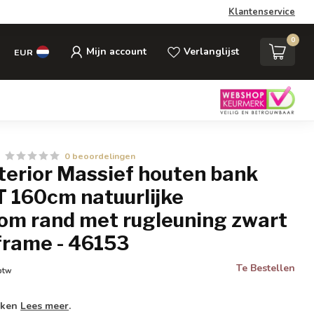
Klantenservice
0
Mijn account
Verlanglijst
EUR
0 beoordelingen
nterior Massief houten bank
160cm natuurlijke
om rand met rugleuning zwart
frame - 46153
Te Bestellen
 btw
weken
Lees meer
.