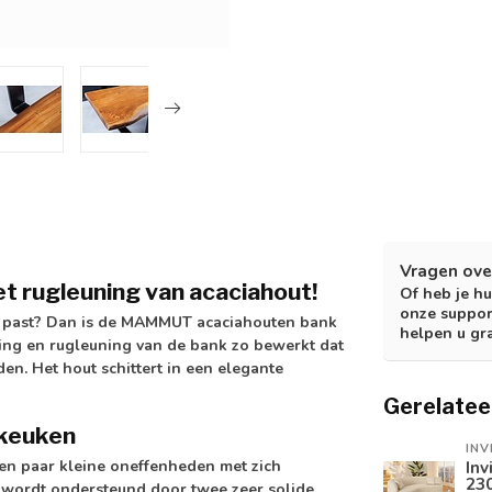
Vragen ove
rugleuning van acaciahout!
Of heb je hu
onze suppor
l past? Dan is de MAMMUT acaciahouten bank
helpen u gr
ting en rugleuning van de bank zo bewerkt dat
n. Het hout schittert in een elegante
Gerelatee
 keuken
INV
en paar kleine oneffenheden met zich
Inv
230
k wordt ondersteund door twee zeer solide