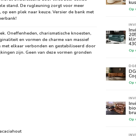
kus
ele stand. De rugleuning zorgt voor meer
Op 
, op een plek naar keuze. Versier de bank met
merbank!
INV
Inv
niek. Oneffenheden, charismatische knoesten,
20
kli
iginaliteit en vormen de charme van massief
43
s met elkaar verbonden en gestabiliseerd door
Op 
jkingen zijn. Geen van deze vormen gronden
DG
DGB
Co
Op 
INV
Inv
bi
bru
Op 
acaciahout
INV