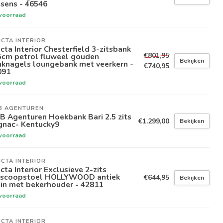
sens - 46546
voorraad
ICTA INTERIOR
icta Interior Chesterfield 3-zitsbank
€801,95
5cm petrol fluweel gouden
Bekijken
nknagels loungebank met veerkern -
€740,95
091
voorraad
B AGENTUREN
 Agenturen Hoekbank Bari 2.5 zits
€1.299,00
Bekijken
gnac- Kentucky9
voorraad
ICTA INTERIOR
icta Interior Exclusieve 2-zits
oscoopstoel HOLLYWOOD antiek
€644,95
Bekijken
in met bekerhouder - 42811
voorraad
ICTA INTERIOR