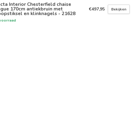
icta Interior Chesterfield chaise
ngue 170cm antiekbruin met
€497,95
Bekijken
opstiksel en klinknagels - 21628
voorraad