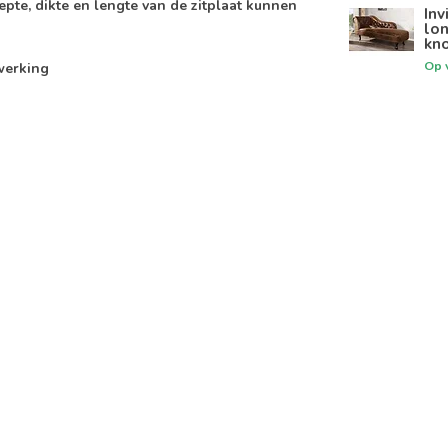
epte, dikte en lengte van de zitplaat kunnen
Inv
lo
kno
Op 
werking