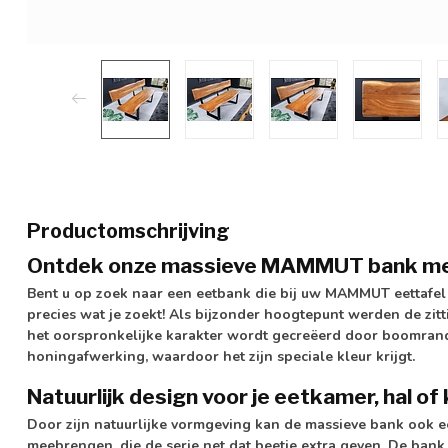
Productomschrijving
Ontdek onze massieve MAMMUT bank met 
Bent u op zoek naar een eetbank die bij uw MAMMUT eettafe
precies wat je zoekt! Als bijzonder hoogtepunt werden de zit
het oorspronkelijke karakter wordt gecreëerd door boomrande
honingafwerking, waardoor het zijn speciale kleur krijgt.
Natuurlijk design voor je eetkamer, hal of
Door zijn natuurlijke vormgeving kan de massieve bank ook e
meebrengen, die de serie net dat beetje extra geven. De ban