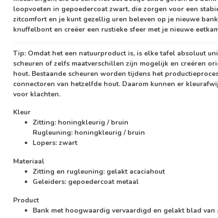
loopvoeten in gepoedercoat zwart, die zorgen voor een stabi
zitcomfort en je kunt gezellig uren beleven op je nieuwe bank
knuffelbont en creëer een rustieke sfeer met je nieuwe eetka
Tip:
Omdat het een natuurproduct is, is elke tafel absoluut u
scheuren of zelfs maatverschillen zijn mogelijk en creëren or
hout. Bestaande scheuren worden tijdens het productieproce
connectoren van hetzelfde hout. Daarom kunnen er kleurafwi
voor klachten.
Kleur
Zitting: honingkleurig / bruin
Rugleuning: honingkleurig / bruin
Lopers: zwart
Materiaal
Zitting en rugleuning: gelakt acaciahout
Geleiders: gepoedercoat metaal
Product
Bank met hoogwaardig vervaardigd en gelakt blad van 