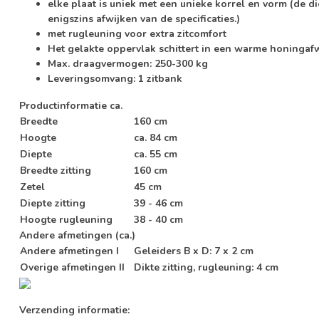
elke plaat is uniek met een unieke korrel en vorm (de di
enigszins afwijken van de specificaties.)
met rugleuning voor extra zitcomfort
Het gelakte oppervlak schittert in een warme honingaf
Max. draagvermogen: 250-300 kg
Leveringsomvang: 1 zitbank
Productinformatie ca.
Breedte
160 cm
Hoogte
ca. 84 cm
Diepte
ca. 55 cm
Breedte zitting
160 cm
Zetel
45 cm
Diepte zitting
39 - 46 cm
Hoogte rugleuning
38 - 40 cm
Andere afmetingen (ca.)
Andere afmetingen I
Geleiders B x D: 7 x 2 cm
Overige afmetingen II
Dikte zitting, rugleuning: 4 cm
Verzending informatie: