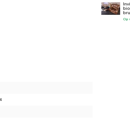
Inv
bi
bru
Op 
4