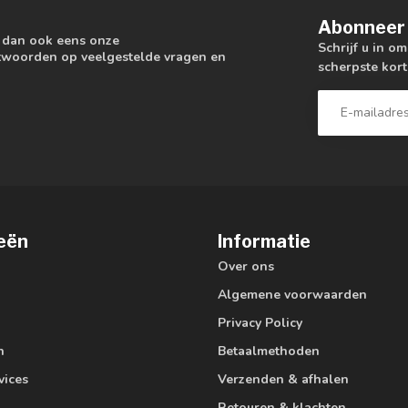
Abonneer 
k dan ook eens onze
Schrijf u in o
antwoorden op veelgestelde vragen en
scherpste kort
eën
Informatie
Over ons
Algemene voorwaarden
Privacy Policy
n
Betaalmethoden
vices
Verzenden & afhalen
Retouren & klachten