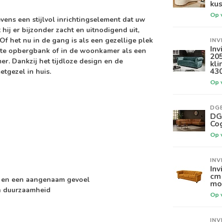
kus
Op 
vens een stijlvol inrichtingselement dat uw
 hij er bijzonder zacht en uitnodigend uit,
. Of het nu in de gang is als een gezellige plek
INV
Inv
nte opbergbank of in de woonkamer als een
20
r. Dankzij het tijdloze design en de
kli
43
etgezel in huis.
Op 
DG
DGB
Co
Op 
INV
Inv
cm 
g en een aangenaam gevoel
mo
en duurzaamheid
Op 
INV