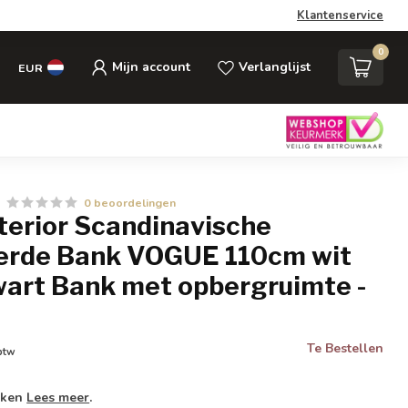
Klantenservice
0
Mijn account
Verlanglijst
EUR
0 beoordelingen
nterior Scandinavische
erde Bank VOGUE 110cm wit
wart Bank met opbergruimte -
Te Bestellen
 btw
weken
Lees meer
.