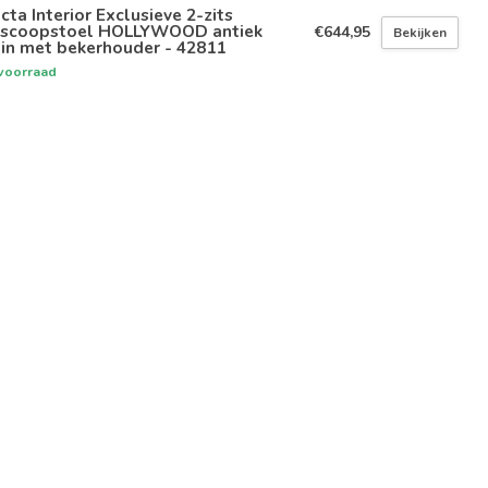
icta Interior Exclusieve 2-zits
oscoopstoel HOLLYWOOD antiek
€644,95
Bekijken
in met bekerhouder - 42811
voorraad