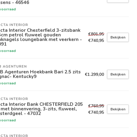
sens - 46546
voorraad
ICTA INTERIOR
icta Interior Chesterfield 3-zitsbank
€801,95
5cm petrol fluweel gouden
Bekijken
nknagels loungebank met veerkern -
€740,95
091
voorraad
B AGENTUREN
 Agenturen Hoekbank Bari 2.5 zits
€1.299,00
Bekijken
gnac- Kentucky9
voorraad
ICTA INTERIOR
icta Interior Bank CHESTERFIELD 205
€760,95
met binnenvering, 3-zits, fluweel,
Bekijken
€740,95
sterdgeel - 47032
voorraad
ICTA INTERIOR