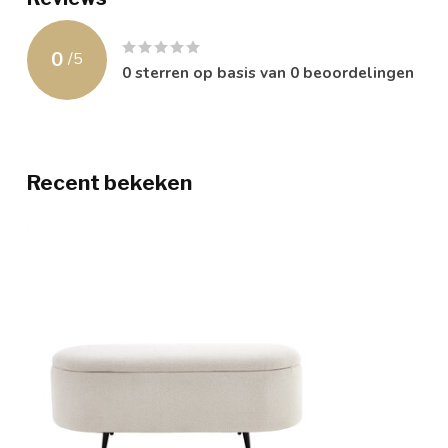
0
/
5
0
sterren op basis van
0
beoordelingen
Recent bekeken