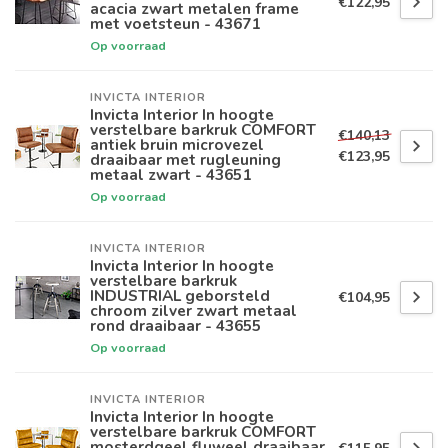
€122,95
acacia zwart metalen frame
met voetsteun - 43671
Op voorraad
INVICTA INTERIOR
Invicta Interior In hoogte
verstelbare barkruk COMFORT
€140,13
antiek bruin microvezel
€123,95
draaibaar met rugleuning
metaal zwart - 43651
Op voorraad
INVICTA INTERIOR
Invicta Interior In hoogte
verstelbare barkruk
INDUSTRIAL geborsteld
€104,95
chroom zilver zwart metaal
rond draaibaar - 43655
Op voorraad
INVICTA INTERIOR
Invicta Interior In hoogte
verstelbare barkruk COMFORT
mosterdgeel fluweel draaibaar