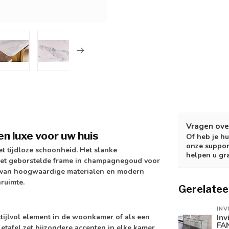
Vragen ove
 luxe voor uw huis
Of heb je hu
onze suppor
 tijdloze schoonheid. Het slanke
helpen u gr
l het geborstelde frame in champagnegoud voor
ie van hoogwaardige materialen en modern
ruimte.
Gerelatee
INV
stijlvol element in de woonkamer of als een
Inv
FA
afel zet bijzondere accenten in elke kamer.