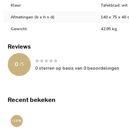
Kleur
Tafelblad: wit
Afmetingen (b x h x d)
140 x 75 x 40 
Gewicht
42.95 kg
Reviews
0
/
5
0
sterren op basis van
0
beoordelingen
Recent bekeken
-14%