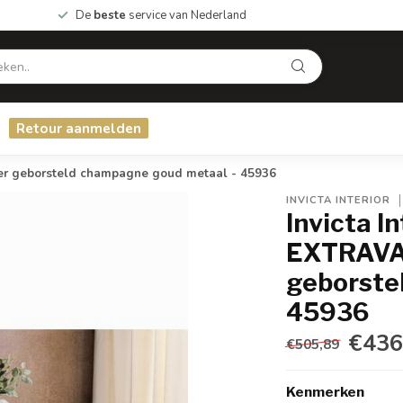
De
beste
service van Nederland
Retour aanmelden
r geborsteld champagne goud metaal - 45936
INVICTA INTERIOR
Invicta I
EXTRAVA
geborste
45936
€436
€505,89
Kenmerken