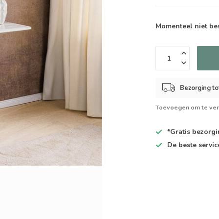
Momenteel niet be
Bezorging to
Toevoegen om te ver
*Gratis
bezorgin
De
beste
servic