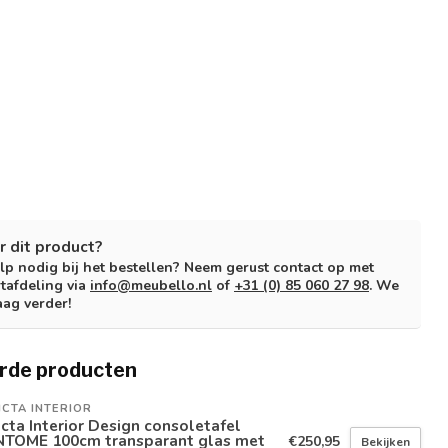
r dit product?
lp nodig bij het bestellen? Neem gerust contact op met
tafdeling via
info@meubello.nl
of
+31 (0) 85 060 27 98
. We
aag verder!
rde producten
ICTA INTERIOR
icta Interior Design consoletafel
NTOME 100cm transparant glas met
€250,95
Bekijken