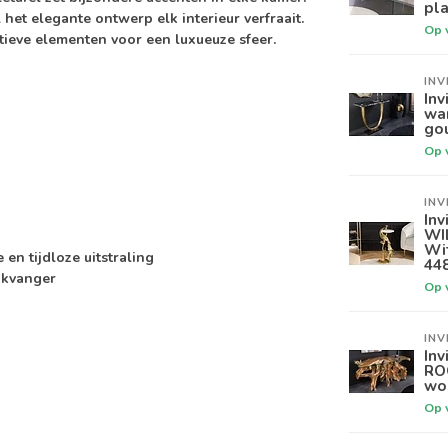
pla
et elegante ontwerp elk interieur verfraait.
Op 
ieve elementen voor een luxueuze sfeer.
INV
Inv
wa
go
Op 
INV
Inv
WI
Wi
n tijdloze uitstraling
44
ikvanger
Op 
INV
Inv
RO
wo
Op 