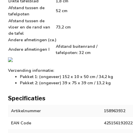
Dikte tafelblad
1,8 cm
Afstand tussen de
52 cm
tafelpoten
Afstand tussen de
vloer en de rand van
73,2 cm
de tafel
Andere afmetingen (ca.)
Afstand buitenrand /
Andere afmetingen I
tafelpoten: 32 cm
Verzending informatie:
Pakket 1: (ongeveer) 152 x 10 x 50 cm / 34,2 kg
Pakket 2: (ongeveer) 39 x 75 x 39 cm / 13,2 kg
Specificaties
Artikelnummer
158963932
EAN Code
425156192022