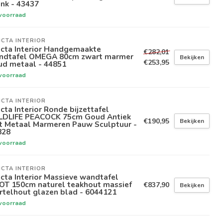
nk - 43437
voorraad
ICTA INTERIOR
icta Interior Handgemaakte
€282,01
ndtafel OMEGA 80cm zwart marmer
Bekijken
€253,95
ud metaal - 44851
voorraad
ICTA INTERIOR
icta Interior Ronde bijzettafel
LDLIFE PEACOCK 75cm Goud Antiek
€190,95
Bekijken
t Metaal Marmeren Pauw Sculptuur -
828
voorraad
ICTA INTERIOR
icta Interior Massieve wandtafel
OT 150cm naturel teakhout massief
€837,90
Bekijken
rtelhout glazen blad - 6044121
voorraad