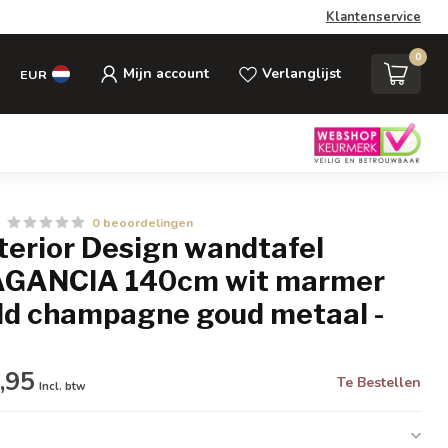
Klantenservice
0
Mijn account
Verlanglijst
EUR
0 beoordelingen
nterior Design wandtafel
GANCIA 140cm wit marmer
ld champagne goud metaal -
,95
Te Bestellen
Incl. btw