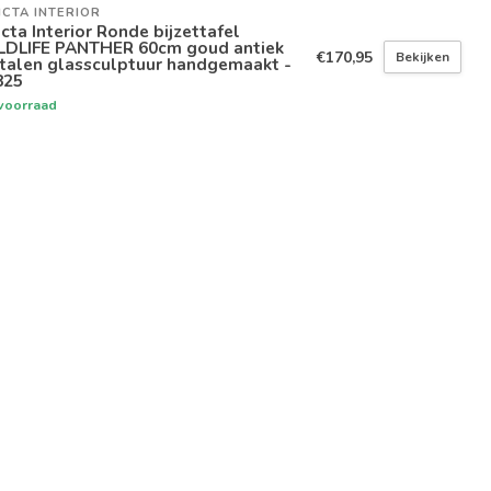
ICTA INTERIOR
icta Interior Ronde bijzettafel
LDLIFE PANTHER 60cm goud antiek
€170,95
Bekijken
talen glassculptuur handgemaakt -
825
voorraad