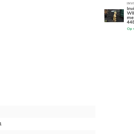
INV
Inv
WI
me
44
Op 
1