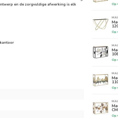
Op 
ntwerp en de zorgvuldige afwerking is elk
MA
Ma
12
Op 
 kantoor
MA
Ma
10
Op 
MA
Ma
11
Op 
MA
Ma
CM
Op 