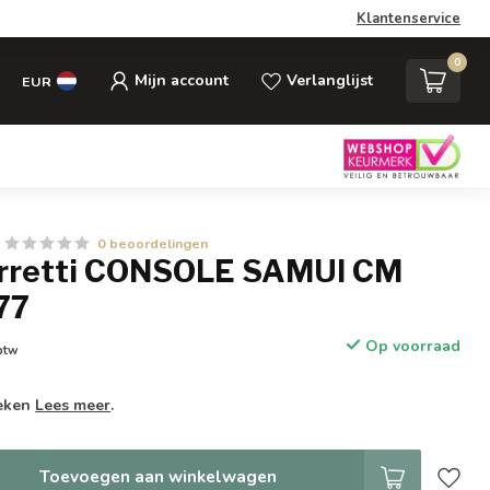
Klantenservice
0
Mijn account
Verlanglijst
EUR
0 beoordelingen
rretti CONSOLE SAMUI CM
77
Op voorraad
 btw
weken
Lees meer
.
Toevoegen aan winkelwagen