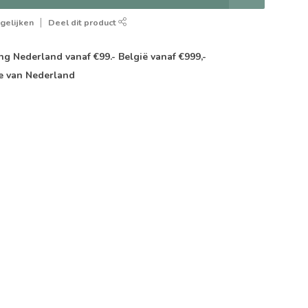
gelijken
Deel dit product
g Nederland vanaf €99.- België vanaf €999,-
e van Nederland