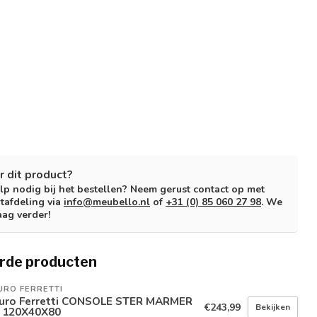
r dit product?
lp nodig bij het bestellen? Neem gerust contact op met
tafdeling via
info@meubello.nl
of
+31 (0) 85 060 27 98
. We
aag verder!
rde producten
URO FERRETTI
uro Ferretti CONSOLE STER MARMER
€243,99
Bekijken
 120X40X80