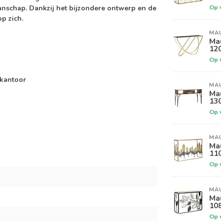
Op 
nschap. Dankzij het bijzondere ontwerp en de
p zich.
MA
Ma
12
Op 
 kantoor
MA
Ma
13
Op 
MA
Ma
11
Op 
MA
Ma
10
Op 