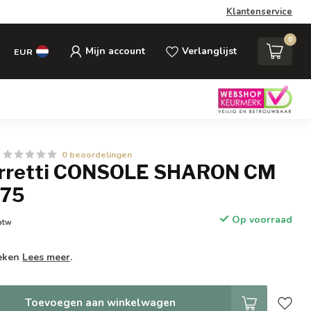
Klantenservice
0
Mijn account
Verlanglijst
EUR
0 beoordelingen
erretti CONSOLE SHARON CM
75
Op voorraad
 btw
weken
Lees meer
.
Toevoegen aan winkelwagen