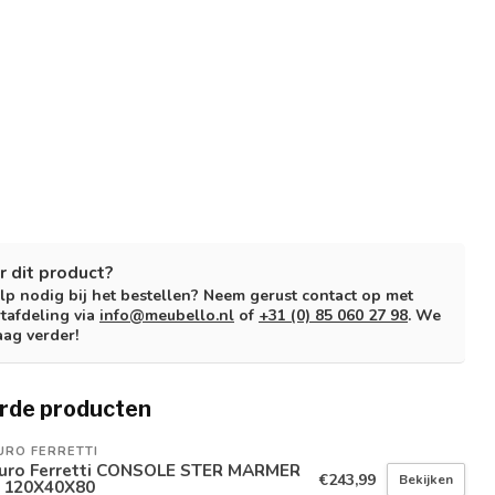
r dit product?
lp nodig bij het bestellen? Neem gerust contact op met
tafdeling via
info@meubello.nl
of
+31 (0) 85 060 27 98
. We
aag verder!
rde producten
URO FERRETTI
uro Ferretti CONSOLE STER MARMER
€243,99
Bekijken
 120X40X80