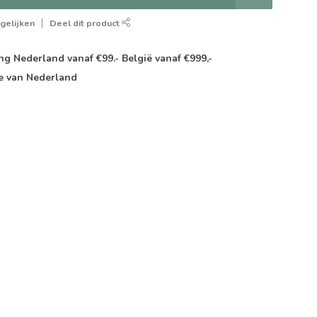
gelijken
Deel dit product
g Nederland vanaf €99.- België vanaf €999,-
e van Nederland