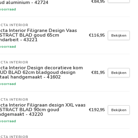
€84,95
ud aluminium - 42724
voorraad
ICTA INTERIOR
icta Interior Filigrane Design Vaas
STRACT BLAD goud 65cm
€116,95
Bekijken
ndarbeit - 43221
voorraad
ICTA INTERIOR
icta Interior Design decoratieve kom
UD BLAD 62cm bladgoud design
€81,95
Bekijken
taal handgemaakt - 41602
voorraad
ICTA INTERIOR
icta Interior Filigraan design XXL vaas
STRACT BLAD 90cm goud
€192,95
Bekijken
ndgemaakt - 43220
voorraad
ICTA INTERIOR