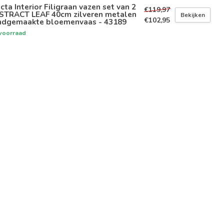
icta Interior Filigraan vazen set van 2
€119,97
STRACT LEAF 40cm zilveren metalen
Bekijken
€102,95
ndgemaakte bloemenvaas - 43189
voorraad