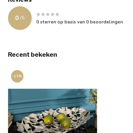
0
/
5
0
sterren op basis van
0
beoordelingen
Recent bekeken
-13%