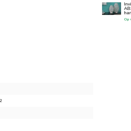
Inv
AB
ha
Op 
2