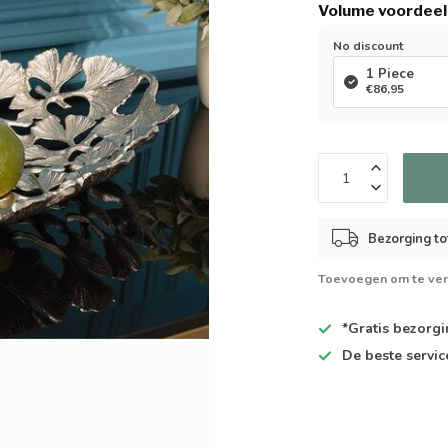
Volume voordeel
No discount
1 Piece
€86,95
Bezorging to
Toevoegen om te ver
*Gratis
bezorgin
De
beste
servic