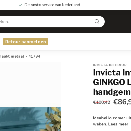
De
beste
service van Nederland
Retour aanmelden
aakt metaal - 41794
INVICTA INTERIOR
Invicta I
GINKGO L
handgema
€86,
€100,42
Meubello zomer uit
weken.
Lees meer
.