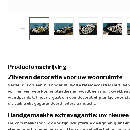
Productomschrijving
Zilveren decoratie voor uw woonruimte
Verheug u op een bijzonder stijlvolle tafeldecoratie! De zil
vormen van vele kleine blaadjes en wordt een indrukwekkend 
wandplank. Of het nu gaat om een decoratief plankje voor sleu
dit stuk trekt gegarandeerd ieders aandacht.
Handgemaakte extravagantie: uw nieuwe
De kom maakt indruk door zijn sculpturale design en glanzen
elegante extravagantie krijgt. Het is vooral effectief in comb