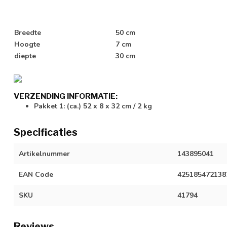
Breedte
50 cm
Hoogte
7 cm
diepte
30 cm
VERZENDING INFORMATIE:
Pakket 1: (ca.) 52 x 8 x 32 cm / 2 kg
Specificaties
Artikelnummer
143895041
EAN Code
425185472138
SKU
41794
Reviews