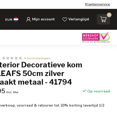
Klantenservice
0
Mijn account
Verlanglijst
EUR
0 beoordelingen
nterior Decoratieve kom
EAFS 50cm zilver
akt metaal - 41794
95
Op voorraad
Incl. btw
verkoop, voorraad & retouren tot 20% korting levertijd 1/2