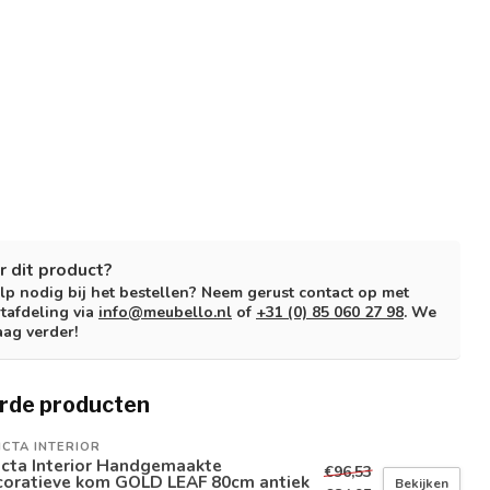
r dit product?
lp nodig bij het bestellen? Neem gerust contact op met
tafdeling via
info@meubello.nl
of
+31 (0) 85 060 27 98
. We
aag verder!
rde producten
ICTA INTERIOR
icta Interior Handgemaakte
€96,53
coratieve kom GOLD LEAF 80cm antiek
Bekijken