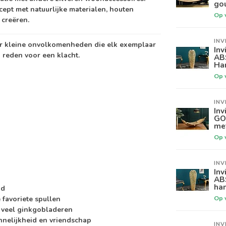
go
ept met natuurlijke materialen, houten
Op 
 creëren.
INV
oor kleine onvolkomenheden die elk exemplaar
Inv
reden voor een klacht.
AB
Ha
Op 
INV
Inv
GO
me
Op 
INV
Inv
AB
ha
gd
Op 
 favoriete spullen
 veel ginkgobladeren
nelijkheid en vriendschap
INV