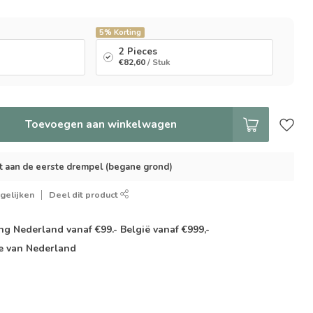
5%
Korting
2 Pieces
€82,60
/ Stuk
Toevoegen aan winkelwagen
t aan de eerste drempel (begane grond)
gelijken
Deel dit product
g Nederland vanaf €99.- België vanaf €999,-
e van Nederland