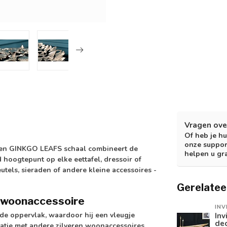
Vragen ove
Of heb je hu
onze suppor
veren GINKGO LEAFS schaal combineert de
helpen u gr
hoogtepunt op elke eettafel, dressoir of
tels, sieraden of andere kleine accessoires -
Gerelatee
 woonaccessoire
INV
de oppervlak, waardoor hij een vleugje
Inv
de
inatie met andere zilveren woonaccessoires.